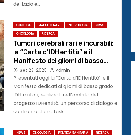
del Lazio e…
GENETICA
MALATTIE RARE
NEUROLOGIA
NEWS
ONCOLOGIA
RICERCA
Tumori cerebrali rari e incurabili:
la “Carta d’IDHentità’’ e il
Manifesto dei gliomi di basso
grado IDH mutati
Set 23, 2025
Admin
Presentati oggi la “Carta d’IDHentità’’ e il
Manifesto dedicati ai gliomi di basso grado
IDH mutati, realizzati nell’ambito del
progetto IDHentità, un percorso di dialogo e
confronto di una task…
NEWS
ONCOLOGIA
POLITICA SANITARIA
RICERCA