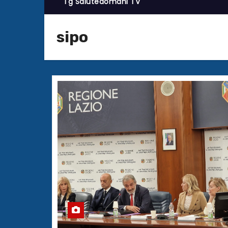
Tg Salutedomani TV
sipo