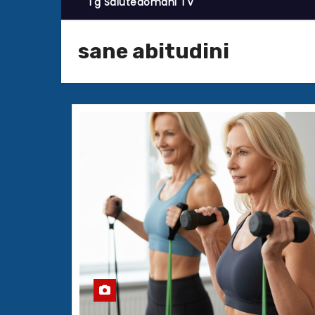
Tg Salutedomani TV
sane abitudini