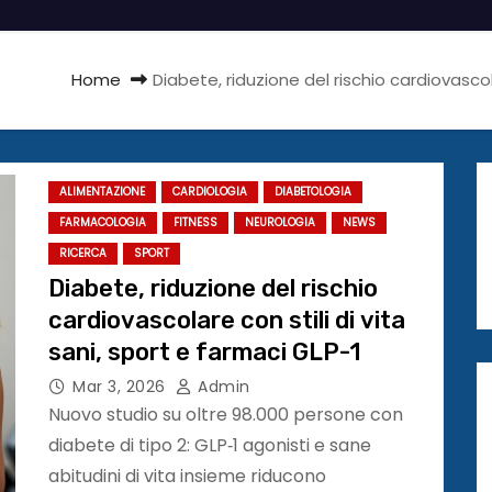
Home
Diabete, riduzione del rischio cardiovascola
ALIMENTAZIONE
CARDIOLOGIA
DIABETOLOGIA
FARMACOLOGIA
FITNESS
NEUROLOGIA
NEWS
RICERCA
SPORT
Diabete, riduzione del rischio
cardiovascolare con stili di vita
sani, sport e farmaci GLP-1
Mar 3, 2026
Admin
Nuovo studio su oltre 98.000 persone con
diabete di tipo 2: GLP‑1 agonisti e sane
abitudini di vita insieme riducono