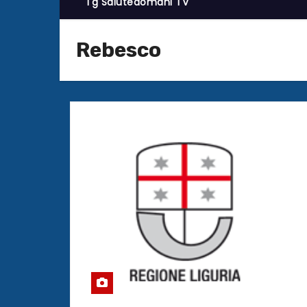
Tg Salutedomani TV
Rebesco