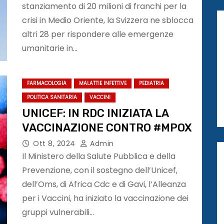
stanziamento di 20 milioni di franchi per la
crisi in Medio Oriente, la Svizzera ne sblocca
altri 28 per rispondere alle emergenze
umanitarie in…
FARMACOLOGIA
MALATTIE INFETTIVE
PEDIATRIA
POLITICA SANITARIA
VACCINI
UNICEF: IN RDC INIZIATA LA
VACCINAZIONE CONTRO #MPOX
Ott 8, 2024
Admin
Il Ministero della Salute Pubblica e della
Prevenzione, con il sostegno dell’Unicef,
dell’Oms, di Africa Cdc e di Gavi, l’Alleanza
per i Vaccini, ha iniziato la vaccinazione dei
gruppi vulnerabili…