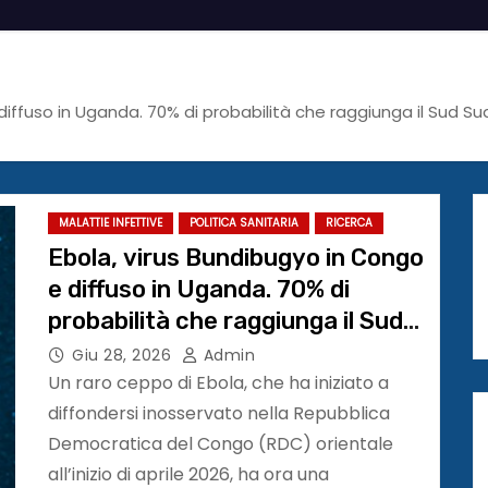
diffuso in Uganda. 70% di probabilità che raggiunga il Sud S
MALATTIE INFETTIVE
POLITICA SANITARIA
RICERCA
Ebola, virus Bundibugyo in Congo
e diffuso in Uganda. 70% di
probabilità che raggiunga il Sud
Sudan. Studio su The Lancet
Giu 28, 2026
Admin
Infectious Diseases
Un raro ceppo di Ebola, che ha iniziato a
diffondersi inosservato nella Repubblica
Democratica del Congo (RDC) orientale
all’inizio di aprile 2026, ha ora una