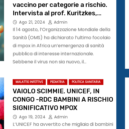
vaccino per categorie a rischio.
Intervista al prof. Kuritzkes,
Harvard Medical School
Ago 21, 2024
Admin
Il 14 agosto, l’Organizzazione Mondiale della
Sanità (OMS) ha dichiarato l’ultimo focolaio
di mpox in Africa un’emergenza di sanità
pubblica di interesse internazionale.
Sebbene il virus non sia nuovo, il…
MALATTIE INFETTIVE
PEDIATRIA
POLITICA SANITARIA
VAIOLO SCIMMIE. UNICEF, IN
CONGO -RDC BAMBINI A RISCHIO
SIGNIFICATIVO MPOX
Ago 19, 2024
Admin
L’UNICEF ha avvertito che migliaia di bambini