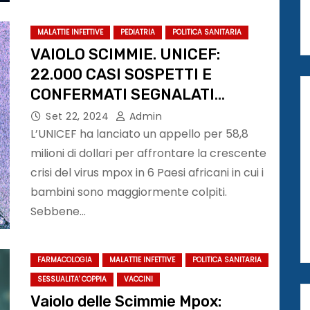
MALATTIE INFETTIVE
PEDIATRIA
POLITICA SANITARIA
VAIOLO SCIMMIE. UNICEF:
22.000 CASI SOSPETTI E
CONFERMATI SEGNALATI
QUEST’ANNO #mpox
Set 22, 2024
Admin
L’UNICEF ha lanciato un appello per 58,8
milioni di dollari per affrontare la crescente
crisi del virus mpox in 6 Paesi africani in cui i
bambini sono maggiormente colpiti.
Sebbene…
FARMACOLOGIA
MALATTIE INFETTIVE
POLITICA SANITARIA
SESSUALITA' COPPIA
VACCINI
Vaiolo delle Scimmie Mpox: