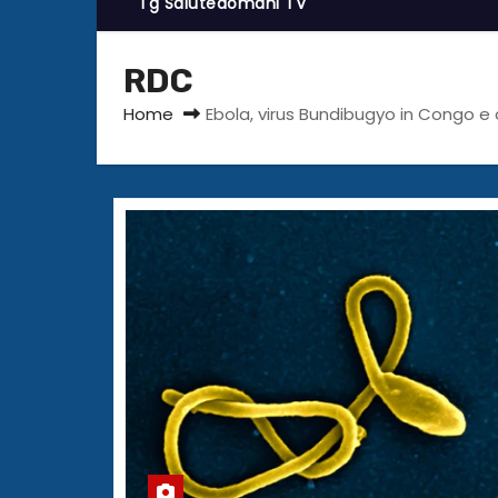
Tg Salutedomani TV
RDC
Home
Ebola, virus Bundibugyo in Congo e 