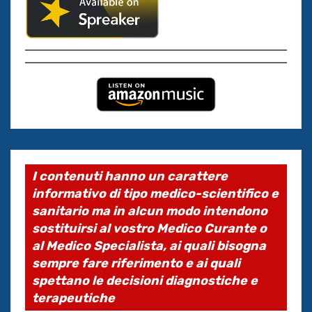
I contenuti hanno un carattere
informativo di tipo medico-scientifico e
sanitario ma in alcun modo intendono
sostituirsi al vostro Medico Curante o
al Medico Specialista, ai quali bisogna
sempre fare riferimento e ai quali
spettano le decisioni diagnostiche e
terapeutiche