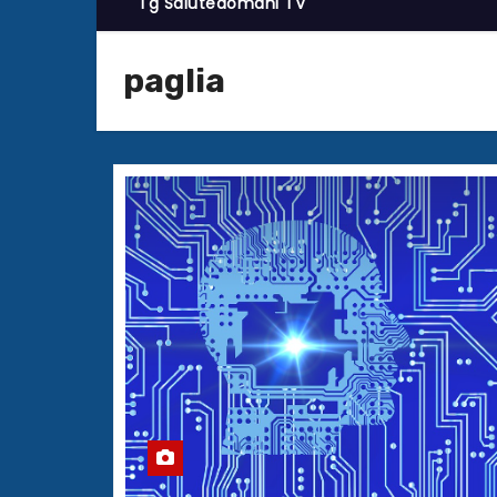
Tg Salutedomani TV
paglia