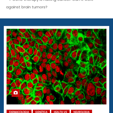
against brain tumors?
FARMACOLOGIA
GENETICA
HEALTH US
NEUROLOGIA