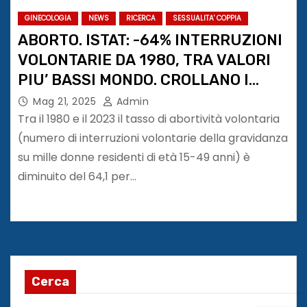
GINECOLOGIA
NEWS
RICERCA
SESSUALITA' COPPIA
ABORTO. ISTAT: -64% INTERRUZIONI
VOLONTARIE DA 1980, TRA VALORI
PIU’ BASSI MONDO. CROLLANO I
MATRIMONI
Mag 21, 2025
Admin
Tra il 1980 e il 2023 il tasso di abortività volontaria
(numero di interruzioni volontarie della gravidanza
su mille donne residenti di età 15-49 anni) è
diminuito del 64,1 per…
Cerca