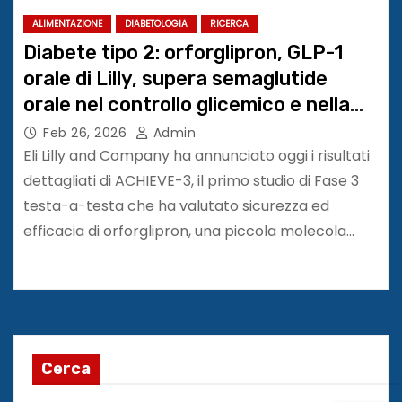
ALIMENTAZIONE
DIABETOLOGIA
RICERCA
Diabete tipo 2: orforglipron, GLP-1
orale di Lilly, supera semaglutide
orale nel controllo glicemico e nella
perdita di peso. Studio su The Lancet
Feb 26, 2026
Admin
Eli Lilly and Company ha annunciato oggi i risultati
dettagliati di ACHIEVE-3, il primo studio di Fase 3
testa-a-testa che ha valutato sicurezza ed
efficacia di orforglipron, una piccola molecola…
Cerca