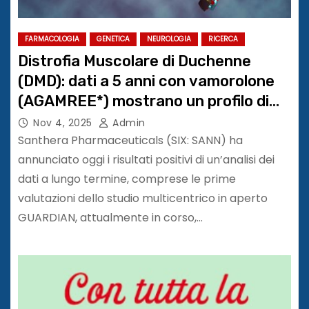
FARMACOLOGIA
GENETICA
NEUROLOGIA
RICERCA
Distrofia Muscolare di Duchenne
(DMD): dati a 5 anni con vamorolone
(AGAMREE*) mostrano un profilo di
sicurezza migliorato con un’efficacia
Nov 4, 2025
Admin
paragonabile ai corticosteroidi
Santhera Pharmaceuticals (SIX: SANN) ha
standard
annunciato oggi i risultati positivi di un’analisi dei
dati a lungo termine, comprese le prime
valutazioni dello studio multicentrico in aperto
GUARDIAN, attualmente in corso,…