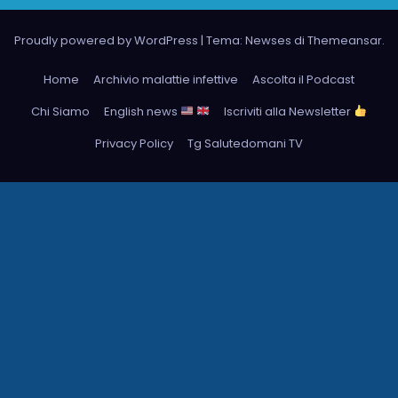
Proudly powered by WordPress
|
Tema: Newses di
Themeansar
.
Home
Archivio malattie infettive
Ascolta il Podcast
Chi Siamo
English news
Iscriviti alla Newsletter
Privacy Policy
Tg Salutedomani TV