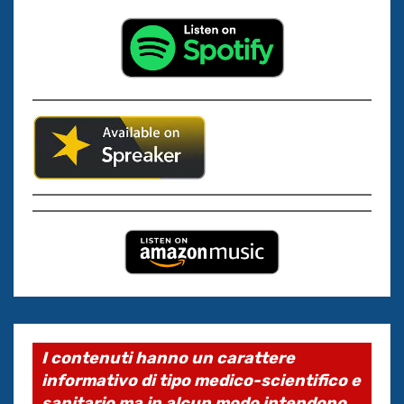
I contenuti hanno un carattere
informativo di tipo medico-scientifico e
sanitario ma in alcun modo intendono