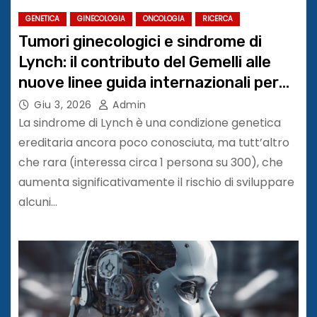
GENETICA
GINECOLOGIA
ONCOLOGIA
RICERCA
Tumori ginecologici e sindrome di
Lynch: il contributo del Gemelli alle
nuove linee guida internazionali per
prevenzione e diagnosi precoce
Giu 3, 2026
Admin
La sindrome di Lynch è una condizione genetica
ereditaria ancora poco conosciuta, ma tutt’altro
che rara (interessa circa 1 persona su 300), che
aumenta significativamente il rischio di sviluppare
alcuni…