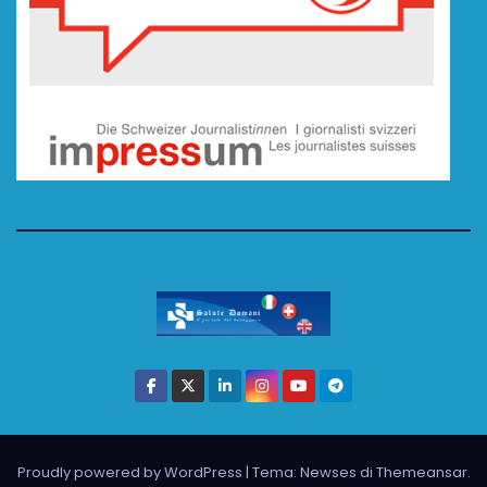
Proudly powered by WordPress
|
Tema: Newses di
Themeansar
.