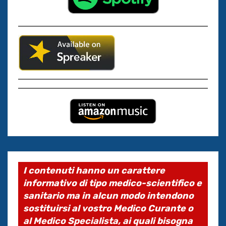
I contenuti hanno un carattere
informativo di tipo medico-scientifico e
sanitario ma in alcun modo intendono
sostituirsi al vostro Medico Curante o
al Medico Specialista, ai quali bisogna