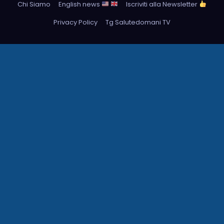
Chi Siamo
English news
Iscriviti alla Newsletter
Privacy Policy
Tg Salutedomani TV