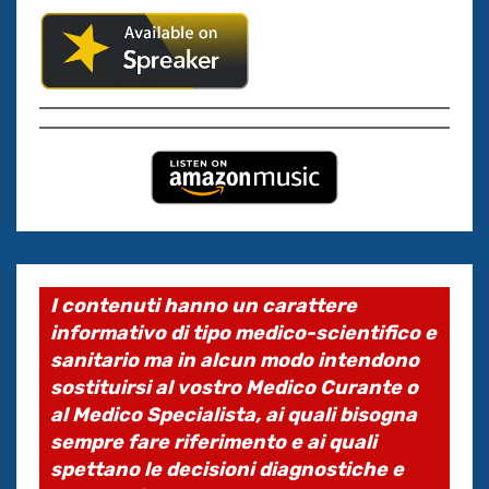
I contenuti hanno un carattere
informativo di tipo medico-scientifico e
sanitario ma in alcun modo intendono
sostituirsi al vostro Medico Curante o
al Medico Specialista, ai quali bisogna
sempre fare riferimento e ai quali
spettano le decisioni diagnostiche e