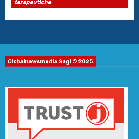
terapeutiche
Globalnewsmedia Sagl © 2025