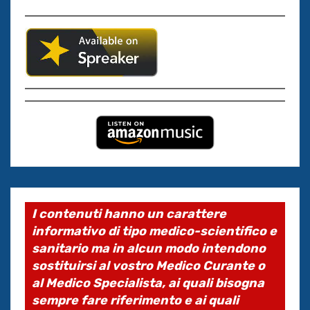
I contenuti hanno un carattere
informativo di tipo medico-scientifico e
sanitario ma in alcun modo intendono
sostituirsi al vostro Medico Curante o
al Medico Specialista, ai quali bisogna
sempre fare riferimento e ai quali