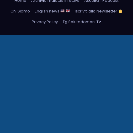
Home
Archivio malattie infettive
Ascolta il Podcast
Chi Siamo
English news
Iscriviti alla Newsletter
Privacy Policy
Tg Salutedomani TV