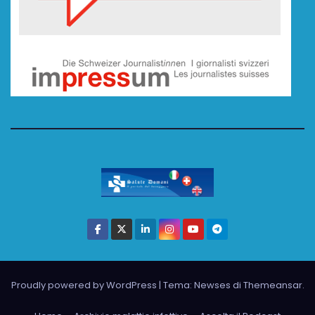
Proudly powered by WordPress
|
Tema: Newses di
Themeansar
.