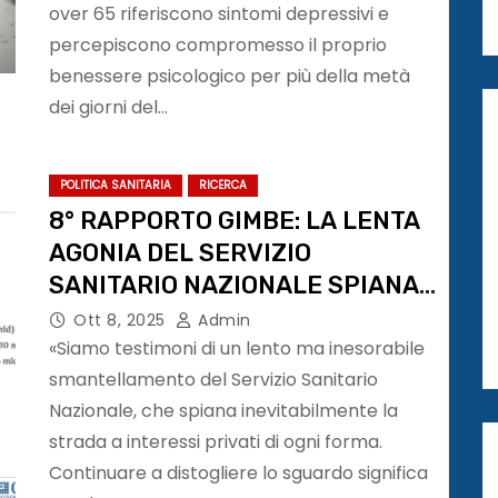
over 65 riferiscono sintomi depressivi e
percepiscono compromesso il proprio
benessere psicologico per più della metà
dei giorni del…
POLITICA SANITARIA
RICERCA
8° RAPPORTO GIMBE: LA LENTA
AGONIA DEL SERVIZIO
SANITARIO NAZIONALE SPIANA
LA STRADA AL PRIVATO IN
Ott 8, 2025
Admin
ITALIA
«Siamo testimoni di un lento ma inesorabile
smantellamento del Servizio Sanitario
Nazionale, che spiana inevitabilmente la
strada a interessi privati di ogni forma.
Continuare a distogliere lo sguardo significa