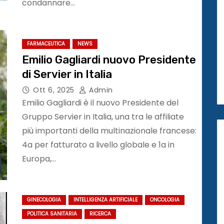
condannare…
FARMACEUTICA
NEWS
Emilio Gagliardi nuovo Presidente
di Servier in Italia
Ott 6, 2025
Admin
Emilio Gagliardi è il nuovo Presidente del
Gruppo Servier in Italia, una tra le affiliate
più importanti della multinazionale francese:
4a per fatturato a livello globale e 1a in
Europa,…
GINECOLOGIA
INTELLIGENZA ARTIFICIALE
ONCOLOGIA
POLITICA SANITARIA
RICERCA