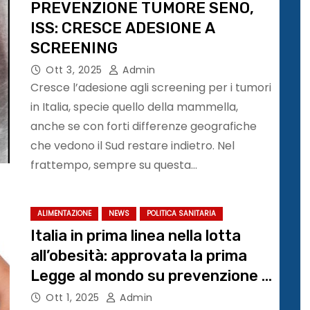
PREVENZIONE TUMORE SENO,
ISS: CRESCE ADESIONE A
SCREENING
Ott 3, 2025
Admin
Cresce l’adesione agli screening per i tumori
in Italia, specie quello della mammella,
anche se con forti differenze geografiche
che vedono il Sud restare indietro. Nel
frattempo, sempre su questa…
ALIMENTAZIONE
NEWS
POLITICA SANITARIA
Italia in prima linea nella lotta
all’obesità: approvata la prima
Legge al mondo su prevenzione e
cura di questa patologia cronica
Ott 1, 2025
Admin