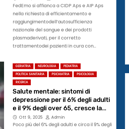
FedEmo si affianca a CIDP Aps e AIP Aps
nella richiesta di efficientamento e
raggiungimentodell’autosufficienza
nazionale del sangue e dei prodotti
plasmaderivati, per il corretto
trattamentodei pazienti in cura con…
GERIATRIA
NEUROLOGIA
PEDIATRIA
POLITICA SANITARIA
PSICHIATRIA
PSICOLOGIA
RICERCA
Salute mentale: sintomi di
depressione per il 6% degli adulti
e il 9% degli over 65, cresce la
domanda di cura. Attenzione ai
Ott 9, 2025
Admin
giovani
Poco più del 6% degli adulti e circa il 9% degli