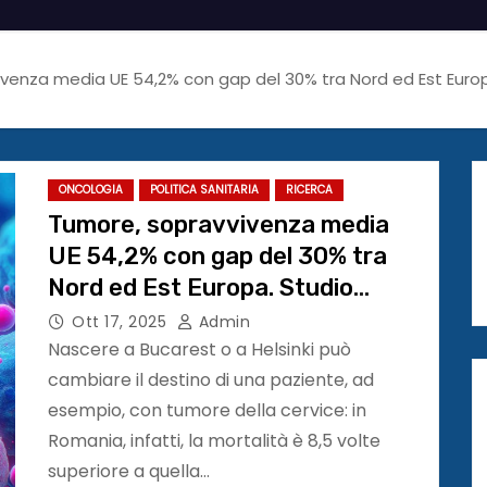
venza media UE 54,2% con gap del 30% tra Nord ed Est Euro
ONCOLOGIA
POLITICA SANITARIA
RICERCA
Tumore, sopravvivenza media
UE 54,2% con gap del 30% tra
Nord ed Est Europa. Studio
Alleanza Contro il Cancro
Ott 17, 2025
Admin
#ESMO25
Nascere a Bucarest o a Helsinki può
cambiare il destino di una paziente, ad
esempio, con tumore della cervice: in
Romania, infatti, la mortalità è 8,5 volte
superiore a quella…