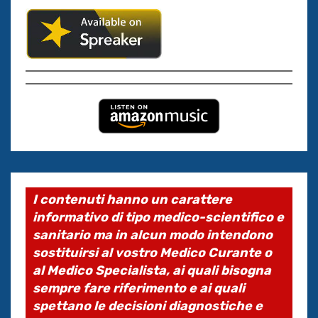
I contenuti hanno un carattere
informativo di tipo medico-scientifico e
sanitario ma in alcun modo intendono
sostituirsi al vostro Medico Curante o
al Medico Specialista, ai quali bisogna
sempre fare riferimento e ai quali
spettano le decisioni diagnostiche e