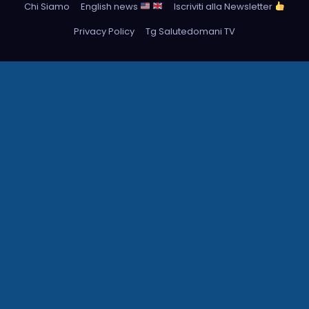
Chi Siamo
English news
Iscriviti alla Newsletter
Privacy Policy
Tg Salutedomani TV