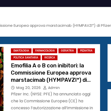
mmissione Europea approva marstacimab (HYMPAVZI*) di Pfizer 
EMATOLOGIA
FARMACOLOGIA
GERIATRIA
PEDIATRIA
POLITICA SANITARIA
RICERCA
Emofilia A o B con inibitori: la
Commissione Europea approva
marstacimab (HYMPAVZI*) di
Pfizer per il trattamento di adulti
Mag 20, 2026
Admin
e adolescenti
Pfizer Inc. (NYSE: PFE) ha annunciato oggi
che la Commissione Europea (CE) ha
concesso l’autorizzazione all’immissione in