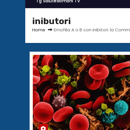
Tg Salutedomani TV
inibutori
Home
Emofilia A o B con inibitori: la Co