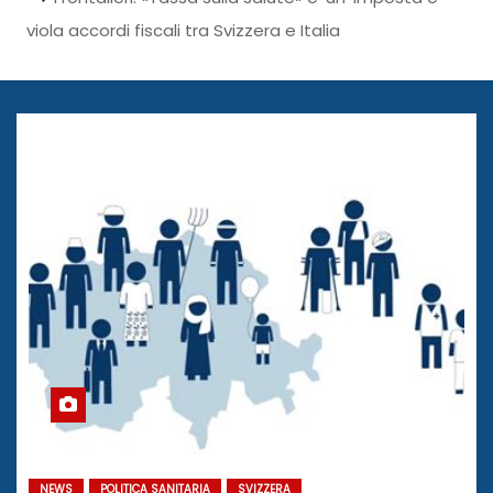
viola accordi fiscali tra Svizzera e Italia
NEWS
POLITICA SANITARIA
SVIZZERA