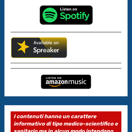
I contenuti hanno un carattere
informativo di tipo medico-scientifico e
sanitario ma in alcun modo intendono