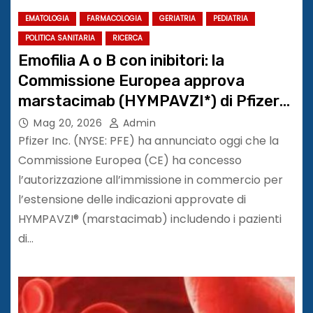
EMATOLOGIA
FARMACOLOGIA
GERIATRIA
PEDIATRIA
POLITICA SANITARIA
RICERCA
Emofilia A o B con inibitori: la
Commissione Europea approva
marstacimab (HYMPAVZI*) di Pfizer
per il trattamento di adulti e
Mag 20, 2026
Admin
adolescenti
Pfizer Inc. (NYSE: PFE) ha annunciato oggi che la
Commissione Europea (CE) ha concesso
l’autorizzazione all’immissione in commercio per
l’estensione delle indicazioni approvate di
HYMPAVZI® (marstacimab) includendo i pazienti
di…