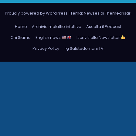
Proudly powered by WordPress
|
Tema: Newses di
Themeansar
.
Home
Archivio malattie infettive
Ascolta il Podcast
Chi Siamo
English news
Iscriviti alla Newsletter
Privacy Policy
Tg Salutedomani TV