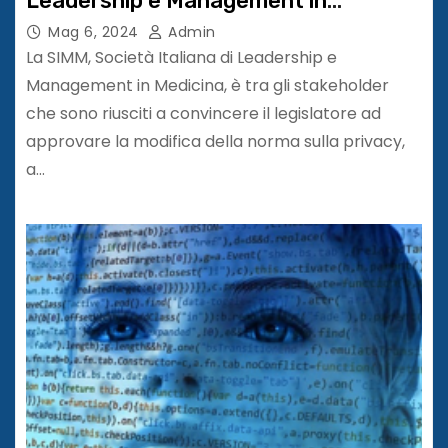
Leadership e Management in
Medicina (SIMM): “Grande
Mag 6, 2024
Admin
soddisfazione per aver contribuito a
La SIMM, Società Italiana di Leadership e
questo importante risultato”
Management in Medicina, è tra gli stakeholder
che sono riusciti a convincere il legislatore ad
approvare la modifica della norma sulla privacy,
a…