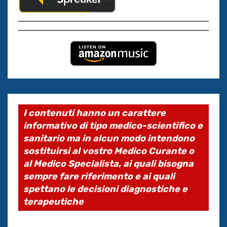
I contenuti hanno un carattere
informativo di tipo medico-scientifico e
sanitario ma in alcun modo intendono
sostituirsi al vostro Medico Curante o
al Medico Specialista, ai quali bisogna
sempre fare riferimento e ai quali
spettano le decisioni diagnostiche e
terapeutiche