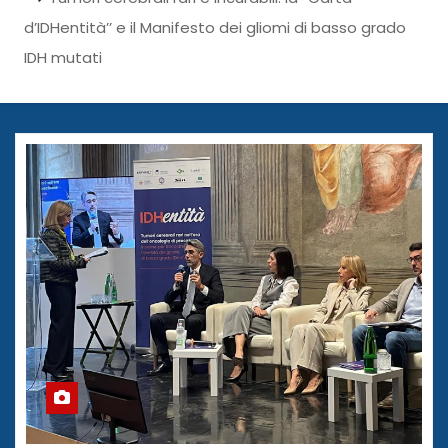
d’IDHentità’’ e il Manifesto dei gliomi di basso grado
IDH mutati