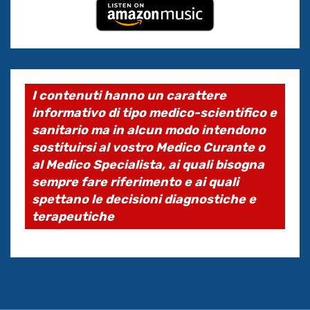
I contenuti hanno un carattere
informativo di tipo medico-scientifico e
sanitario ma in alcun modo intendono
sostituirsi al vostro Medico Curante o
al Medico Specialista, ai quali bisogna
sempre fare riferimento e ai quali
spettano le decisioni diagnostiche e
terapeutiche