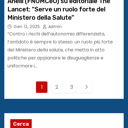
Anelli (FNOMCeO) su editoriale The
Lancet: “Serve un ruolo forte del
Ministero della Salute”
Gen 12, 2025
Admin
“Contro i rischi dell’autonomia differenziata,
l’antidoto è sempre lo stesso: un ruolo più forte
del Ministero della salute, che metta in atto
politiche per appianare le disuguaglianze e
uniformare i…
P
1
2
3
a
g
i
Cerca