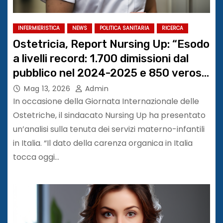
INFERMIERISTICA
NEWS
POLITICA SANITARIA
RICERCA
Ostetricia, Report Nursing Up: “Esodo
a livelli record: 1.700 dimissioni dal
pubblico nel 2024-2025 e 850 veros
estero nell’ultimo anno. Deficit
Mag 13, 2026
Admin
strutturale a 9.500 unità”
In occasione della Giornata Internazionale delle
Ostetriche, il sindacato Nursing Up ha presentato
un’analisi sulla tenuta dei servizi materno-infantili
in Italia. “Il dato della carenza organica in Italia
tocca oggi…