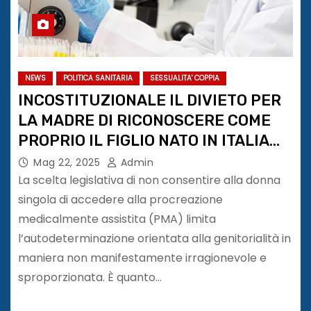
NEWS
POLITICA SANITARIA
SESSUALITA' COPPIA
INCOSTITUZIONALE IL DIVIETO PER
LA MADRE DI RICONOSCERE COME
PROPRIO IL FIGLIO NATO IN ITALIA
DA PMA PRATICATA ALL’ESTERO
Mag 22, 2025
Admin
La scelta legislativa di non consentire alla donna
singola di accedere alla procreazione
medicalmente assistita (PMA) limita
l’autodeterminazione orientata alla genitorialità in
maniera non manifestamente irragionevole e
sproporzionata. È quanto…