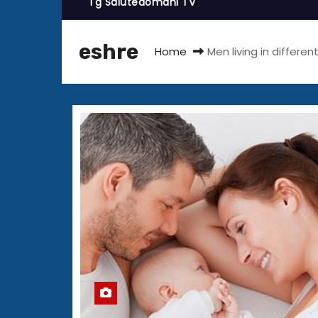
Tg Salutedomani TV
eshre
Home
Men living in differe