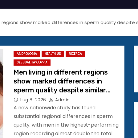
nt regions show marked differences in sperm quality despite s
ANDROLOGIA
HEALTH US
RICERCA
SESSUALITA' COPPIA
Men living in different regions
show marked differences in
sperm quality despite similar
lifestyles, novel study finds
Lug 8, 2026
Admin
#ESHRE2026
A new nationwide study has found
substantial regional differences in sperm
quality, with men in the highest-performing
region recording almost double the total