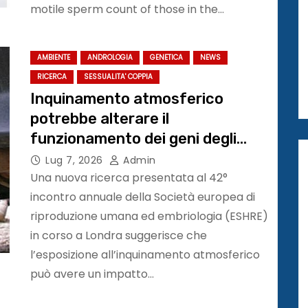
motile sperm count of those in the…
AMBIENTE
ANDROLOGIA
GENETICA
NEWS
RICERCA
SESSUALITA' COPPIA
Inquinamento atmosferico
potrebbe alterare il
funzionamento dei geni degli
spermatozoi #ESHRE2026
Lug 7, 2026
Admin
Una nuova ricerca presentata al 42°
incontro annuale della Società europea di
riproduzione umana ed embriologia (ESHRE)
in corso a Londra suggerisce che
l’esposizione all’inquinamento atmosferico
può avere un impatto…