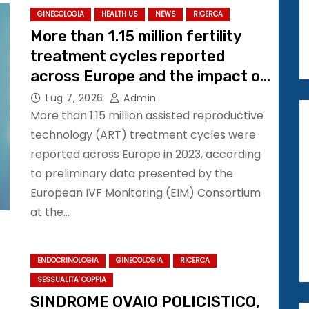
GINECOLOGIA
HEALTH US
NEWS
RICERCA
More than 1.15 million fertility
treatment cycles reported
across Europe and the impact of
frozen embryo transfer
Lug 7, 2026
Admin
continues to grow #ESHRE2026
More than 1.15 million assisted reproductive
technology (ART) treatment cycles were
reported across Europe in 2023, according
to preliminary data presented by the
European IVF Monitoring (EIM) Consortium
at the…
ENDOCRINOLOGIA
GINECOLOGIA
RICERCA
SESSUALITA' COPPIA
SINDROME OVAIO POLICISTICO,