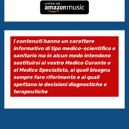
I contenuti hanno un carattere
informativo di tipo medico-scientifico e
sanitario ma in alcun modo intendono
sostituirsi al vostro Medico Curante o
al Medico Specialista, ai quali bisogna
sempre fare riferimento e ai quali
spettano le decisioni diagnostiche e
terapeutiche