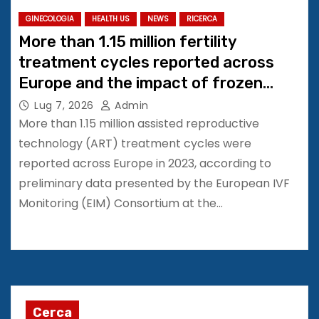
GINECOLOGIA
HEALTH US
NEWS
RICERCA
More than 1.15 million fertility
treatment cycles reported across
Europe and the impact of frozen
embryo transfer continues to grow
Lug 7, 2026
Admin
#ESHRE2026
More than 1.15 million assisted reproductive
technology (ART) treatment cycles were
reported across Europe in 2023, according to
preliminary data presented by the European IVF
Monitoring (EIM) Consortium at the…
Cerca