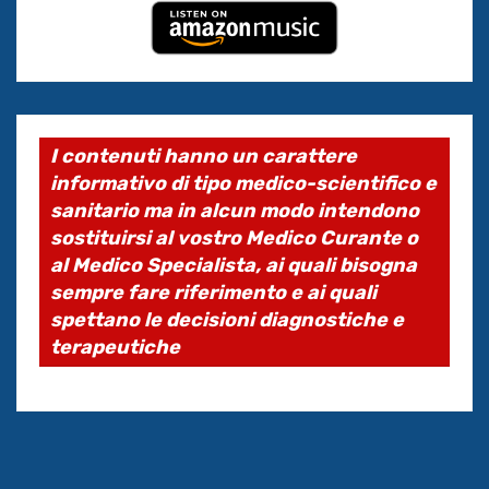
I contenuti hanno un carattere
informativo di tipo medico-scientifico e
sanitario ma in alcun modo intendono
sostituirsi al vostro Medico Curante o
al Medico Specialista, ai quali bisogna
sempre fare riferimento e ai quali
spettano le decisioni diagnostiche e
terapeutiche