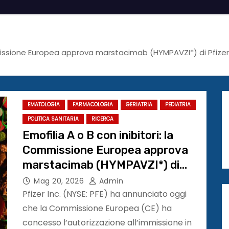
mmissione Europea approva marstacimab (HYMPAVZI*) di Pfizer 
EMATOLOGIA
FARMACOLOGIA
GERIATRIA
PEDIATRIA
POLITICA SANITARIA
RICERCA
Emofilia A o B con inibitori: la
Commissione Europea approva
marstacimab (HYMPAVZI*) di
Pfizer per il trattamento di adulti
Mag 20, 2026
Admin
e adolescenti
Pfizer Inc. (NYSE: PFE) ha annunciato oggi
che la Commissione Europea (CE) ha
concesso l’autorizzazione all’immissione in