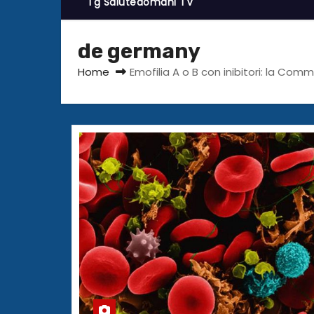
Tg Salutedomani TV
de germany
Home
Emofilia A o B con inibitori: la Co