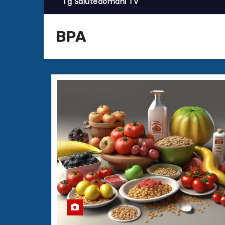
Tg Salutedomani TV
BPA