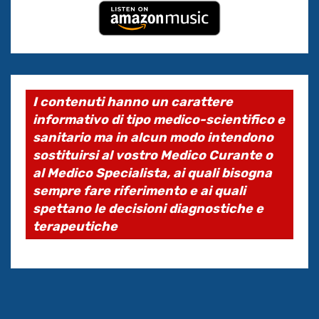
I contenuti hanno un carattere
informativo di tipo medico-scientifico e
sanitario ma in alcun modo intendono
sostituirsi al vostro Medico Curante o
al Medico Specialista, ai quali bisogna
sempre fare riferimento e ai quali
spettano le decisioni diagnostiche e
terapeutiche