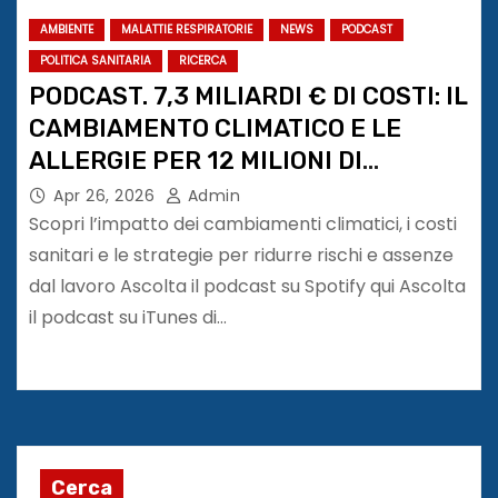
AMBIENTE
MALATTIE RESPIRATORIE
NEWS
PODCAST
POLITICA SANITARIA
RICERCA
PODCAST. 7,3 MILIARDI € DI COSTI: IL
CAMBIAMENTO CLIMATICO E LE
ALLERGIE PER 12 MILIONI DI
PERSONE IN ITALIA
Apr 26, 2026
Admin
Scopri l’impatto dei cambiamenti climatici, i costi
sanitari e le strategie per ridurre rischi e assenze
dal lavoro Ascolta il podcast su Spotify qui Ascolta
il podcast su iTunes di…
Cerca