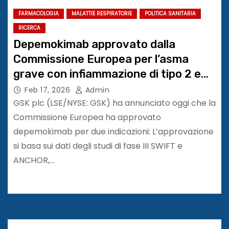
FARMACOLOGIA
MALATTIE RESPIRATORIE
POLITICA SANITARIA
RICERCA
Depemokimab approvato dalla
Commissione Europea per l’asma
grave con infiammazione di tipo 2 e
rinosinusite cronica con polipi nasali
Feb 17, 2026
Admin
GSK plc (LSE/NYSE: GSK) ha annunciato oggi che la
Commissione Europea ha approvato
depemokimab per due indicazioni: L’approvazione
si basa sui dati degli studi di fase III SWIFT e
ANCHOR,…