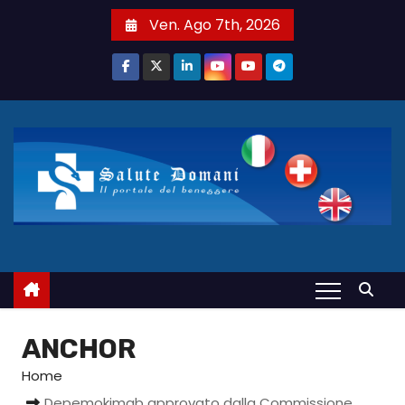
S
Ven. Ago 7th, 2026
a
l
t
a
a
l
c
o
n
t
e
n
u
ANCHOR
t
Home
o
Depemokimab approvato dalla Commissione