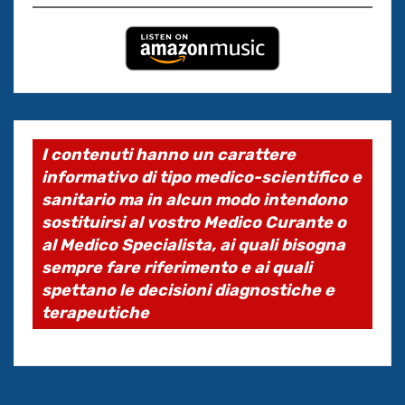
I contenuti hanno un carattere
informativo di tipo medico-scientifico e
sanitario ma in alcun modo intendono
sostituirsi al vostro Medico Curante o
al Medico Specialista, ai quali bisogna
sempre fare riferimento e ai quali
spettano le decisioni diagnostiche e
terapeutiche