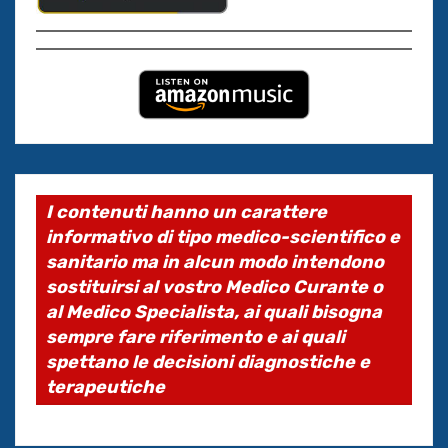
I contenuti hanno un carattere
informativo di tipo medico-scientifico e
sanitario ma in alcun modo intendono
sostituirsi al vostro Medico Curante o
al Medico Specialista, ai quali bisogna
sempre fare riferimento e ai quali
spettano le decisioni diagnostiche e
terapeutiche