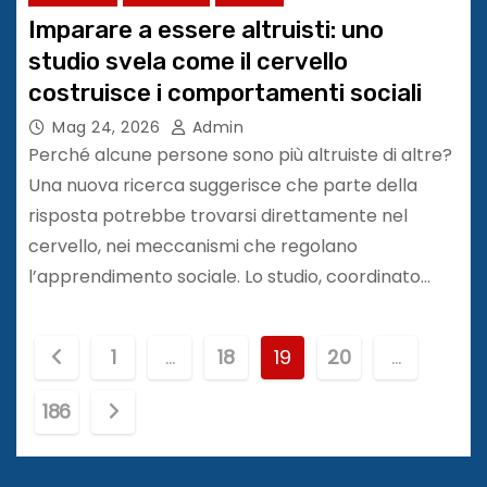
Imparare a essere altruisti: uno
studio svela come il cervello
costruisce i comportamenti sociali
Mag 24, 2026
Admin
Perché alcune persone sono più altruiste di altre?
Una nuova ricerca suggerisce che parte della
risposta potrebbe trovarsi direttamente nel
cervello, nei meccanismi che regolano
l’apprendimento sociale. Lo studio, coordinato…
P
1
…
18
19
20
…
a
186
g