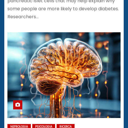
pancreatic islet cells that may help explain why
some people are more likely to develop diabetes.
Researchers…
NEFROLOGIA
PSICOLOGIA
RICERCA