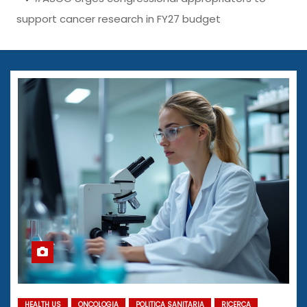
support cancer research in FY27 budget
HEALTH US
ONCOLOGIA
POLITICA SANITARIA
RICERCA