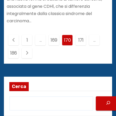
associata al gene CDH1, che si differenzia
integralmente dalla classica sindrome del
carcinoma…
P
1
…
169
170
171
…
a
186
g
i
n
Cerca
a
z