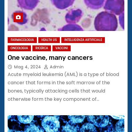
FARMACOLOGIA
HEALTH US
INTELLIGENZA ARTIFICIALE
ONCOLOGIA
RICERCA
VACCINI
One vaccine, many cancers
Mag 4, 2024
Admin
Acute myeloid leukemia (AML) is a type of blood
cancer that forms in the soft marrow of the
bones, typically attacking cells that would
otherwise form the key component of…