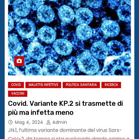
COVID
MALATTIE INFETTIVE
POLITICA SANITARIA
RICERCA
VACCINI
Covid. Variante KP.2 si trasmette di
più ma infetta meno
Mag 4, 2024
Admin
JN.1, l’ultima variante dominante del virus Sars-
CoV-2, da tempo si sta evolvendo dando origine a