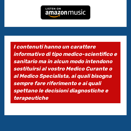
I contenuti hanno un carattere
informativo di tipo medico-scientifico e
sanitario ma in alcun modo intendono
sostituirsi al vostro Medico Curante o
al Medico Specialista, ai quali bisogna
sempre fare riferimento e ai quali
spettano le decisioni diagnostiche e
terapeutiche