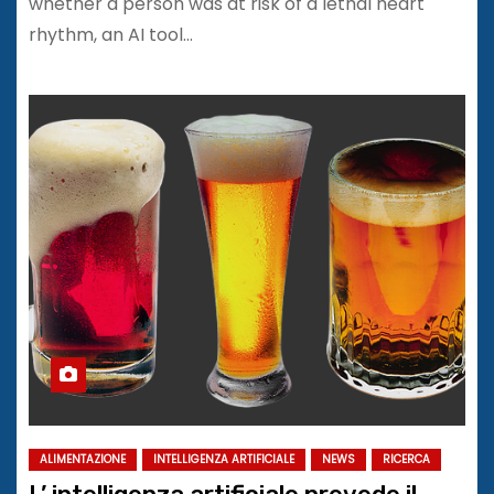
whether a person was at risk of a lethal heart
rhythm, an AI tool…
ALIMENTAZIONE
INTELLIGENZA ARTIFICIALE
NEWS
RICERCA