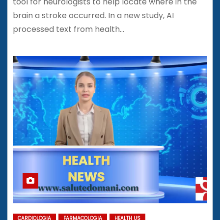
tool for neurologists to help locate where in the
brain a stroke occurred. In a new study, AI
processed text from health…
CARDIOLOGIA
FARMACOLOGIA
HEALTH US