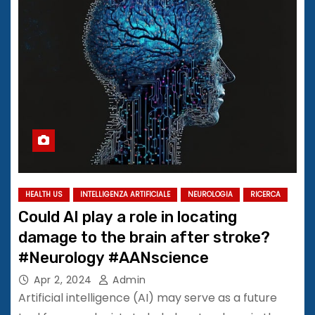
HEALTH US
INTELLIGENZA ARTIFICIALE
NEUROLOGIA
RICERCA
Could AI play a role in locating
damage to the brain after stroke?
#Neurology #AANscience
Apr 2, 2024
Admin
Artificial intelligence (AI) may serve as a future