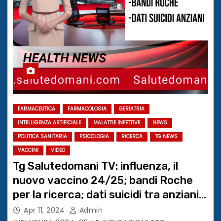
FARMACEUTICA
FARMACOLOGIA
GERIATRIA
INTELLIGENZA ARTIFICIALE
MALATTIE INFETTIVE
NEWS
POLITICA SANITARIA
PSICOLOGIA
RICERCA
TG NEWS
VACCINI
VIDEO
Tg Salutedomani TV: influenza, il
nuovo vaccino 24/25; bandi Roche
per la ricerca; dati suicidi tra anziani
in Italia
Apr 11, 2024
Admin