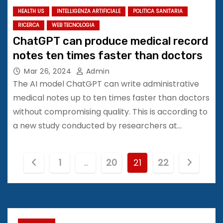
HEALTH US
INTELLIGENZA ARTIFICIALE
POLITICA SANITARIA
RICERCA
WEB TECNOLOGIA
ChatGPT can produce medical record
notes ten times faster than doctors
Mar 26, 2024
Admin
The AI model ChatGPT can write administrative
medical notes up to ten times faster than doctors
without compromising quality. This is according to
a new study conducted by researchers at…
P
1
…
20
21
22
a
g