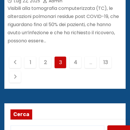
Lug 22, 2025
Admin
Visibili alla tomografia computerizzata (TC), le
alterazioni polmonari residue post COVID-19, che
riguardano fino al 50% dei pazienti, che hanno
avuto un’infezione e che ha richiesto il ricovero,
possono essere…
P
1
2
3
4
…
13
a
g
i
n
Cerca
a