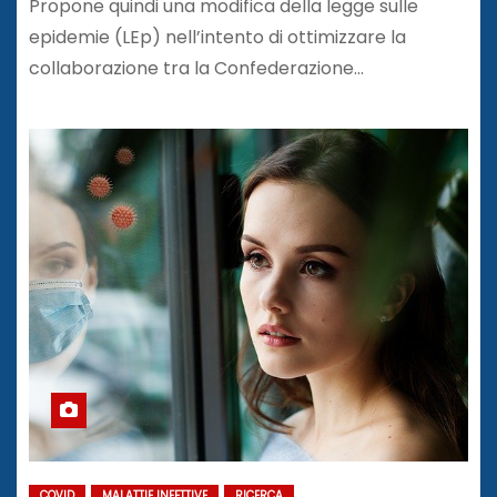
Propone quindi una modifica della legge sulle
epidemie (LEp) nell’intento di ottimizzare la
collaborazione tra la Confederazione…
COVID
MALATTIE INFETTIVE
RICERCA