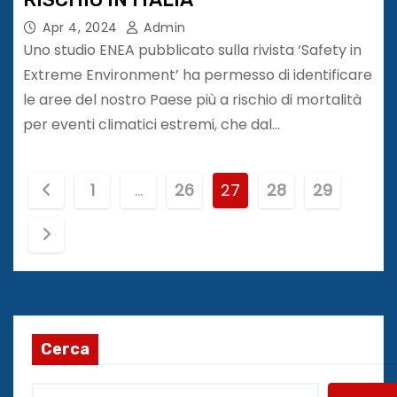
Apr 4, 2024
Admin
Uno studio ENEA pubblicato sulla rivista ‘Safety in
Extreme Environment’ ha permesso di identificare
le aree del nostro Paese più a rischio di mortalità
per eventi climatici estremi, che dal…
P
1
…
26
27
28
29
a
g
i
n
Cerca
a