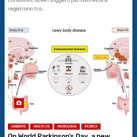
consultivo, dove i soggetti più favorevoli si
registrano tra…
AMBIENTE
HEALTH US
NEUROLOGIA
RICERCA
On World Parkinson’s Day, a new