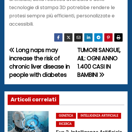
tecnologie di stampa 3D potrebbe rendere le
protesi sempre più efficienti, personalizzate e
accessibili.
Long naps may
TUMORI SANGUE,
N
increase the risk of
AIL: OGNI ANNO
a
chronic liver disease in
1.400 CASI IN
people with diabetes
BAMBINI
v
i
g
Articoli correlati
a
GENETICA
INTELLIGENZA ARTIFICIALE
z
RICERCA