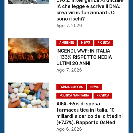
Evo 2, Intelligenza Artificiale
i
IA che legge e scrive il DNA:
crea virus funzionanti. Ci
o
sono rischi?
Ago 7, 2026
n
e
AMBIENTE
NEWS
RICERCA
INCENDI. WWF: IN ITALIA
a
+133% RISPETTO MEDIA
ULTIMI 20 ANNI
r
Ago 7, 2026
t
FARMACOLOGIA
NEWS
i
POLITICA SANITARIA
RICERCA
AIFA, +6% di spesa
c
farmaceutica in Italia. 10
miliardi a carico dei cittadini
o
(+7,5%). Rapporto OsMed
l
Ago 6, 2026