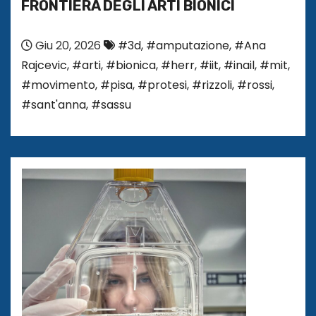
FRONTIERA DEGLI ARTI BIONICI
Giu 20, 2026
#3d
,
#amputazione
,
#Ana
Rajcevic
,
#arti
,
#bionica
,
#herr
,
#iit
,
#inail
,
#mit
,
#movimento
,
#pisa
,
#protesi
,
#rizzoli
,
#rossi
,
#sant'anna
,
#sassu