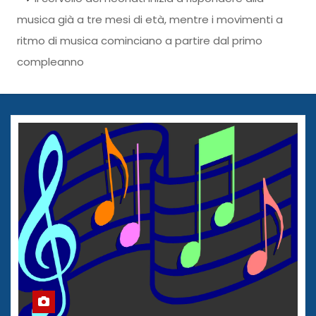
musica già a tre mesi di età, mentre i movimenti a
ritmo di musica cominciano a partire dal primo
compleanno