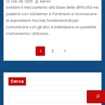
Feb 28, 2025
Admin
Svelare il meccanismo alla base delle difficoltà nei
pazienti con Alzheimer e Parkinson a riconoscere
le espressioni facciali, fondamentali per
comunicare con gli altri, e individuare un possibile
trattamento. Utilizzare…
P
1
2
a
g
i
Cerca
n
a