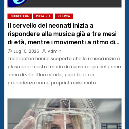
NEUROLOGIA
PEDIATRIA
RICERCA
Il cervello dei neonati inizia a
rispondere alla musica già a tre mesi
di età, mentre i movimenti a ritmo di
musica cominciano a partire dal primo
Lug 10, 2026
Admin
compleanno
I ricercatori hanno scoperto che la musica inizia a
plasmare il nostro modo di muoverci già nel primo
anno di vita. Il loro studio, pubblicato in
precedenza come preprint revisionato…