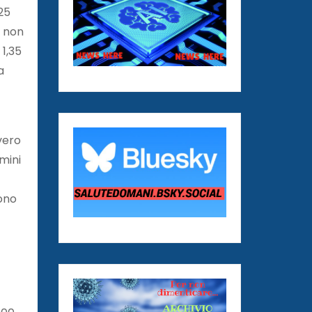
025
5 non
 1,35
a
vero
mini
sono