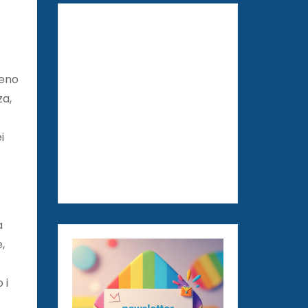
meno
za,
i
a
,
 i