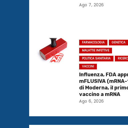
z
Ago 7, 2026
i
o
n
FARMACOLOGIA
GENETICA
e
MALATTIE INFETTIVE
POLITICA SANITARIA
RICER
a
VACCINI
r
Influenza, FDA ap
mFLUSIVA (mRNA-
t
di Moderna, il prim
vaccino a mRNA
i
Ago 6, 2026
c
o