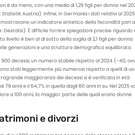
a non è da meno, con una media di 1,29 figli per donna nel 2
Statistik Austria). Infine, in Germania i dati relativi al 202
 mostravano un indicatore sintetico della fecondità pari a
e: Destatis). È difficile fornire spiegazioni precise riguardo 
 livello è ben al di sotto della soglia di 2,1 figli per donna
elle generazioni e una struttura demografica equilibrata.
 71 900 decessi, un numero stabile rispetto al 2024 (–40, ov
 sono stati leggermente più numerosi rispetto a quelli di uo
tragrande maggioranza dei decessi si è verificata in età
ai 79 anni e il 64,7% in quella dagli 80 anni in su. Nel 2025 
ore a 100 anni, la maggior parte delle quali erano donne
atrimoni e divorzi