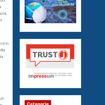
200
i
oni,
er
o
zi in
lla
ia
 un
Categorie
da