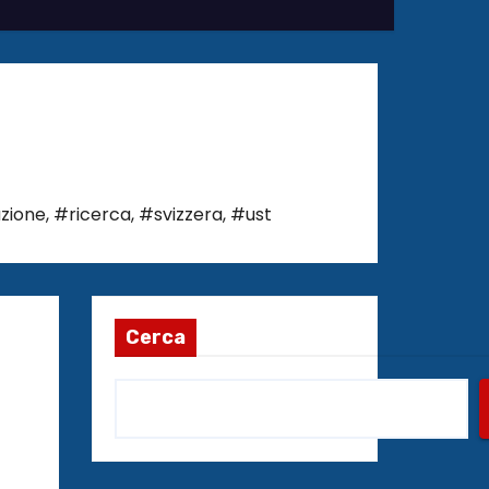
zione
,
#ricerca
,
#svizzera
,
#ust
Cerca