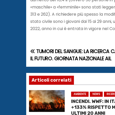
«maschile» a «femminile» sono stati legge
313 e 262). A richiedere più spesso la modif
stato civile sono i giovani dai 15 ai 29 anni
2022, anno in cui è entrata in vigore nel Cod
TUMORI DEL SANGUE: LA RICERCA 
N
IL FUTURO. GIORNATA NAZIONALE AIL
a
v
Articoli correlati
i
g
AMBIENTE
NEWS
RICER
INCENDI. WWF: IN I
a
+133% RISPETTO 
ULTIMI 20 ANNI