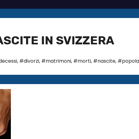
SCITE IN SVIZZERA
decessi
,
#divorzi
,
#matrimoni
,
#morti
,
#nascite
,
#popola