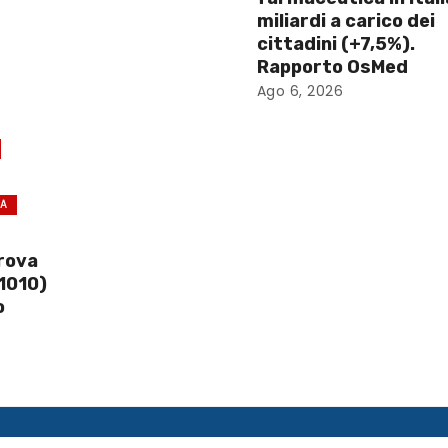
miliardi a carico dei
cittadini (+7,5%).
Rapporto OsMed
Ago 6, 2026
CA
prova
1010)
o