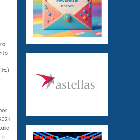
ero
onto
,1%).
5
 per
 2024
talia
sia