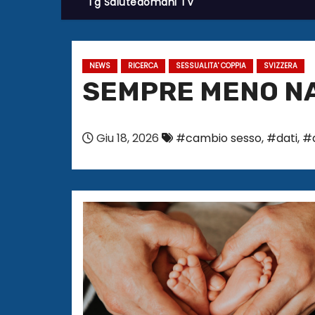
Tg Salutedomani TV
NEWS
RICERCA
SESSUALITA' COPPIA
SVIZZERA
SEMPRE MENO NA
Giu 18, 2026
#cambio sesso
,
#dati
,
#