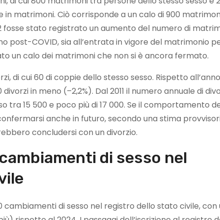
i, di cui 800 matrimoni tra persone dello stesso sesso e 
e in matrimoni. Ciò corrisponde a un calo di 900 matrimon
2 fosse stato registrato un aumento del numero di matrim
nno post-COVID, sia all’entrata in vigore del matrimonio p
iniziato un calo dei matrimoni che non si è ancora fermato.
zi, di cui 60 di coppie dello stesso sesso. Rispetto all’ann
divorzi in meno (–2,2%). Dal 2011 il numero annuale di divor
eso tra 15 500 e poco più di 17 000. Se il comportamento de
onfermarsi anche in futuro, secondo una stima provvisor
rebbero concludersi con un divorzio.
cambiamenti di sesso nel
vile
0 cambiamenti di sesso nel registro dello stato civile, con
) rispetto al 2024. I passaggi dell’iscrizione al registro 