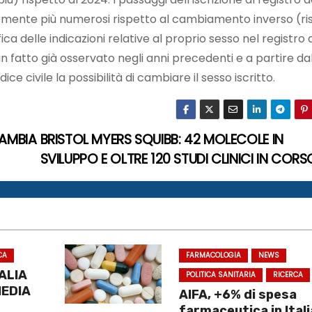
rmente più numerosi rispetto al cambiamento inverso (ris
ica delle indicazioni relative al proprio sesso nel registro 
, un fatto già osservato negli anni precedenti e a partire da
ice civile la possibilità di cambiare il sesso iscritto.
CAMBIA
BRISTOL MYERS SQUIBB: 42 MOLECOLE IN
SVILUPPO E OLTRE 120 STUDI CLINICI IN COR
CA
FARMACOLOGIA
NEWS
TALIA
POLITICA SANITARIA
RICERCA
MEDIA
AIFA, +6% di spesa
farmaceutica in Itali