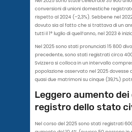
Nel 2025 sono state celebrate 35 900 union
conversioni di unioni domestiche registrat
rispetto al 2024 (–2,3%). Sebbene nel 202
dovuto sia al fatto che si trattava di un a
tutti il 1° luglio di quell’anno, nel 2023 è 
Nel 2025 sono stati pronunciati 15 800 divor
precedente, sono stati registrati circa 400 
Svizzera si colloca in un intervallo compr
popolazione osservato nel 2025 dovesse c
quasi due matrimoni su cinque (39,1%) pot
Leggero aumento dei 
registro dello stato ci
Nel corso del 2025 sono stati registrati 60
aumento del 10,4% (ovvero 50 persone in più