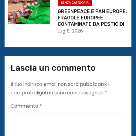
t
SENZA CATEGORIA
GREENPEACE E PAN EUROPE:
i
FRAGOLE EUROPEE
CONTAMINATE DA PESTICIDI
c
Lug 8, 2026
o
l
Lascia un commento
i
Il tuo indirizzo email non sarà pubblicato.
I
campi obbligatori sono contrassegnati
*
Commento
*