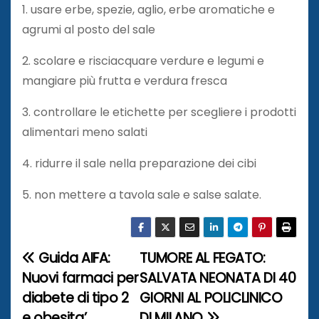
1. usare erbe, spezie, aglio, erbe aromatiche e
agrumi al posto del sale
2. scolare e risciacquare verdure e legumi e
mangiare più frutta e verdura fresca
3. controllare le etichette per scegliere i prodotti
alimentari meno salati
4. ridurre il sale nella preparazione dei cibi
5. non mettere a tavola sale e salse salate.
Guida AIFA:
TUMORE AL FEGATO:
N
Nuovi farmaci per
SALVATA NEONATA DI 40
a
diabete di tipo 2
GIORNI AL POLICLINICO
e obesita’
DI MILANO