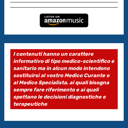
I contenuti hanno un carattere
informativo di tipo medico-scientifico e
sanitario ma in alcun modo intendono
sostituirsi al vostro Medico Curante o
al Medico Specialista, ai quali bisogna
sempre fare riferimento e ai quali
spettano le decisioni diagnostiche e
terapeutiche