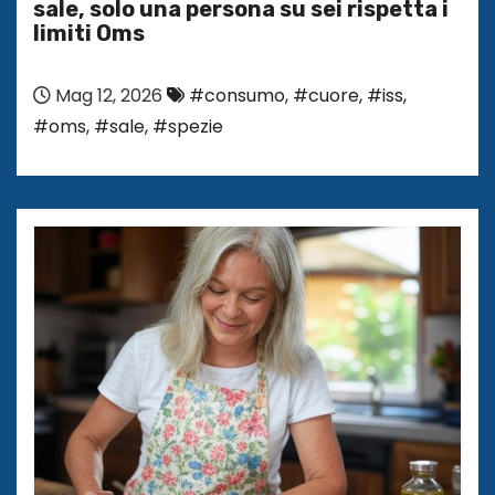
sale, solo una persona su sei rispetta i
limiti Oms
Mag 12, 2026
#consumo
,
#cuore
,
#iss
,
#oms
,
#sale
,
#spezie