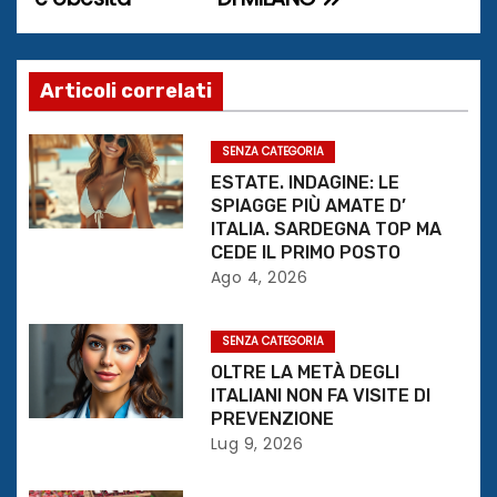
v
i
g
Articoli correlati
a
SENZA CATEGORIA
z
ESTATE. INDAGINE: LE
SPIAGGE PIÙ AMATE D’
i
ITALIA. SARDEGNA TOP MA
CEDE IL PRIMO POSTO
o
Ago 4, 2026
n
SENZA CATEGORIA
e
OLTRE LA METÀ DEGLI
ITALIANI NON FA VISITE DI
a
PREVENZIONE
Lug 9, 2026
r