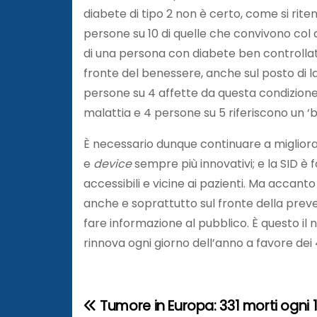
diabete di tipo 2 non è certo, come si rite
persone su 10 di quelle che convivono col d
di una persona con diabete ben controllato
fronte del benessere, anche sul posto di l
persone su 4 affette da questa condizione 
malattia e 4 persone su 5 riferiscono un ‘
È necessario dunque continuare a miglior
e
device
sempre più innovativi; e la SID 
accessibili e vicine ai pazienti. Ma accant
anche e soprattutto sul fronte della preve
fare informazione al pubblico. È questo il
rinnova ogni giorno dell’anno a favore dei 4
Tumore in Europa: 331 morti ogni 
N