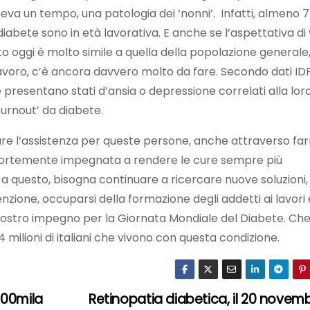
neva un tempo, una patologia dei ‘nonni’. Infatti, almeno 7
iabete sono in età lavorativa. E anche se l’aspettativa di 
 oggi è molto simile a quella della popolazione generale,
avoro, c’è ancora davvero molto da fare. Secondo dati IDF
presentano stati d’ansia o depressione correlati alla lor
burnout’ da diabete.
are l’assistenza per queste persone, anche attraverso fa
è fortemente impegnata a rendere le cure sempre più
o a questo, bisogna continuare a ricercare nuove soluzioni,
nzione, occuparsi della formazione degli addetti ai lavori 
 nostro impegno per la Giornata Mondiale del Diabete. Che
 milioni di italiani che vivono con questa condizione.
100mila
Retinopatia diabetica, il 20 novem