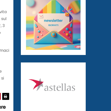
vita
 sul
, 3
o
rmaci
e
 si
bre