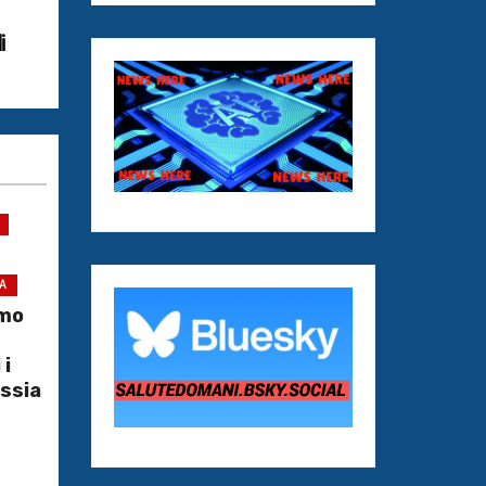
i
IA
imo
 i
essia