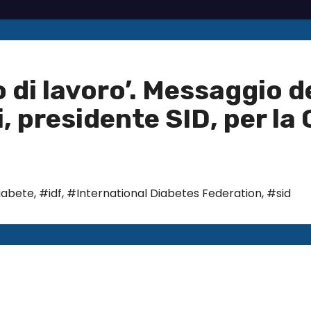
 di lavoro’. Messaggio d
, presidente SID, per la
iabete
,
#idf
,
#International Diabetes Federation
,
#sid