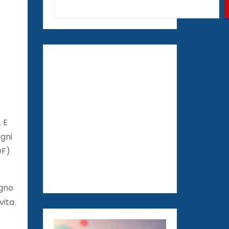
 E
ogni
DF)
egno
vita.