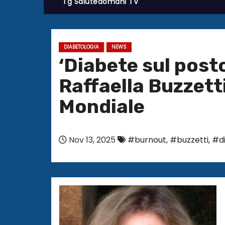
Tg Salutedomani TV
DIABETOLOGIA
NEWS
‘Diabete sul posto
Raffaella Buzzetti
Mondiale
Nov 13, 2025
#burnout
,
#buzzetti
,
#d