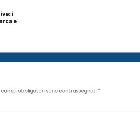
ive: i
barca e
I campi obbligatori sono contrassegnati
*