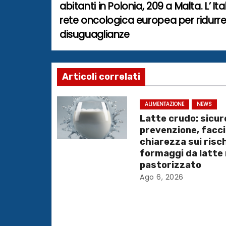
abitanti in Polonia, 209 a Malta. L’ Ita
a
rete oncologica europea per ridurre
disuguaglianze
v
i
g
Articoli correlati
a
ALIMENTAZIONE
NEWS
Latte crudo: sicur
z
prevenzione, facc
i
chiarezza sui risch
formaggi da latte
o
pastorizzato
Ago 6, 2026
n
e