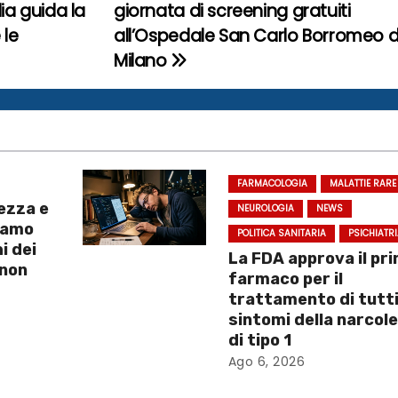
lia guida la
giornata di screening gratuiti
 le
all’Ospedale San Carlo Borromeo d
Milano
FARMACOLOGIA
MALATTIE RARE
ezza e
NEUROLOGIA
NEWS
iamo
POLITICA SANITARIA
PSICHIATR
i dei
La FDA approva il pr
 non
farmaco per il
trattamento di tutti
sintomi della narcol
di tipo 1
Ago 6, 2026