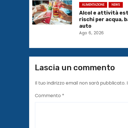
a
ALIMENTAZIONE
NEWS
r
Alcol e attività est
rischi per acqua, 
t
auto
Ago 6, 2026
i
c
o
Lascia un commento
l
Il tuo indirizzo email non sarà pubblicato.
i
Commento
*