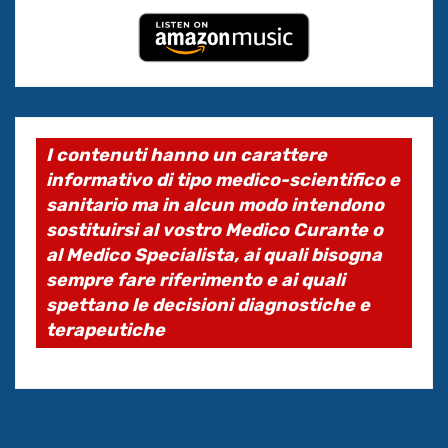
I contenuti hanno un carattere
informativo di tipo medico-scientifico e
sanitario ma in alcun modo intendono
sostituirsi al vostro Medico Curante o
al Medico Specialista, ai quali bisogna
sempre fare riferimento e ai quali
spettano le decisioni diagnostiche e
terapeutiche