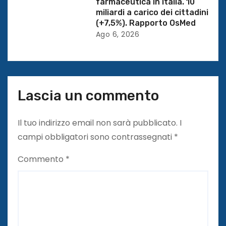
farmaceutica in Italia. 10
miliardi a carico dei cittadini
o
(+7,5%). Rapporto OsMed
l
Ago 6, 2026
i
Lascia un commento
Il tuo indirizzo email non sarà pubblicato.
I
campi obbligatori sono contrassegnati
*
Commento
*