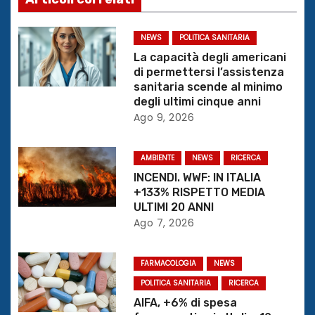
a
z
NEWS
POLITICA SANITARIA
La capacità degli americani
i
di permettersi l’assistenza
sanitaria scende al minimo
o
degli ultimi cinque anni
Ago 9, 2026
n
e
AMBIENTE
NEWS
RICERCA
INCENDI. WWF: IN ITALIA
a
+133% RISPETTO MEDIA
ULTIMI 20 ANNI
r
Ago 7, 2026
t
FARMACOLOGIA
NEWS
i
POLITICA SANITARIA
RICERCA
AIFA, +6% di spesa
c