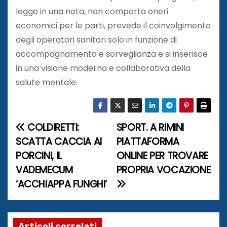
legge in una nota, non comporta oneri
economici per le parti, prevede il coinvolgimento
degli operatori sanitari solo in funzione di
accompagnamento e sorveglianza e si inserisce
in una visione moderna e collaborativa della
salute mentale.
COLDIRETTI:
SPORT. A RIMINI
N
SCATTA CACCIA AI
PIATTAFORMA
a
PORCINI, IL
ONLINE PER TROVARE
VADEMECUM
PROPRIA VOCAZIONE
v
‘ACCHIAPPA FUNGHI’
i
g
Articoli correlati