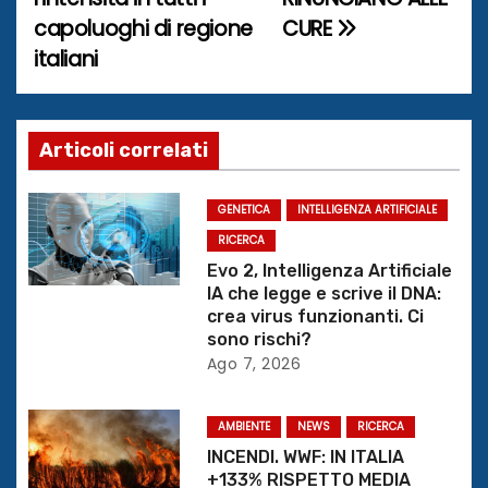
capoluoghi di regione
CURE
v
italiani
i
g
Articoli correlati
a
z
GENETICA
INTELLIGENZA ARTIFICIALE
RICERCA
i
Evo 2, Intelligenza Artificiale
IA che legge e scrive il DNA:
o
crea virus funzionanti. Ci
sono rischi?
n
Ago 7, 2026
e
AMBIENTE
NEWS
RICERCA
a
INCENDI. WWF: IN ITALIA
+133% RISPETTO MEDIA