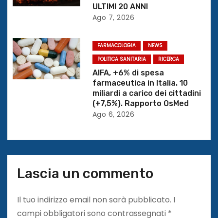
r
ULTIMI 20 ANNI
Ago 7, 2026
t
i
FARMACOLOGIA
NEWS
c
POLITICA SANITARIA
RICERCA
AIFA, +6% di spesa
o
farmaceutica in Italia. 10
miliardi a carico dei cittadini
l
(+7,5%). Rapporto OsMed
Ago 6, 2026
i
Lascia un commento
Il tuo indirizzo email non sarà pubblicato.
I
campi obbligatori sono contrassegnati
*