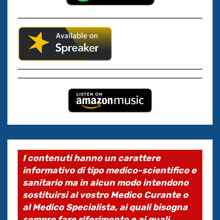
I contenuti hanno un carattere
informativo di tipo medico-scientifico e
sanitario ma in alcun modo intendono
sostituirsi al vostro Medico Curante o
al Medico Specialista, ai quali bisogna
sempre fare riferimento e ai quali