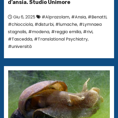
d’ansia. Studio Unimore
Giu 6, 2025
#Alprazolam
,
#Ansia
,
#Benatti
,
#chiocciola
,
#disturbi
,
#lumache
,
#Lymnaea
stagnalis
,
#modena
,
#reggio emilia
,
#rivi
,
#Tascedda
,
#Translational Psychiatry
,
#università