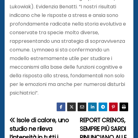
Lukowiak). Evidenzia Benatti. “I nostri risultati
indicano che le risposte a stress e ansia sono
profondamente radicate nella storia evolutiva e
conservate tra specie molto diverse,
rappresentando una strategia di sopravvivenza
comune. Lymnaea si sta confermando un
modello estremamente utile per studiare i
meccanismi alla base delle funzioni cognitive e
della risposta allo stress, fondamentali non solo
per le emozioni ma anche per numerosi disturbi
psichiatrici”.
Isole di calore, uno
REPORT CRENOS,
N
studio ne rileva
SEMPRE PIÙ SARDI
a
l’intensità in tutti i
RINUNCIANO ALLE