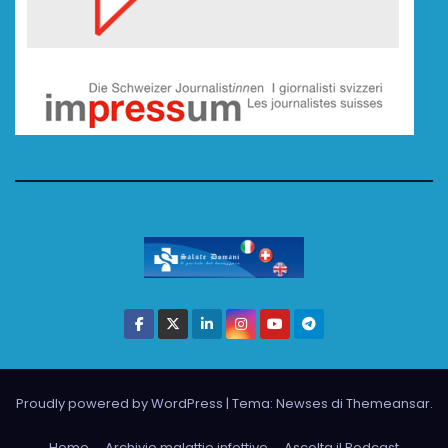
Proudly powered by WordPress
|
Tema: Newses di
Themeansar
.
Home
Archivio malattie infettive
Ascolta il Podcast