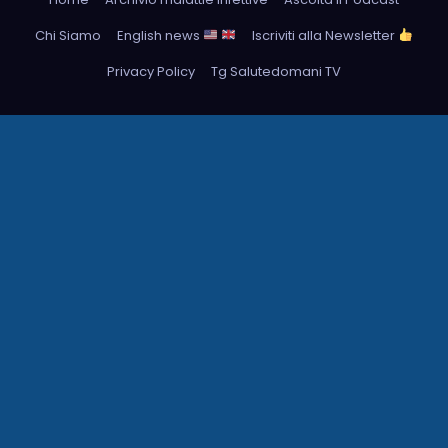
Chi Siamo
English news
Iscriviti alla Newsletter
Privacy Policy
Tg Salutedomani TV