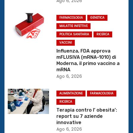
Ago 6, 2026
e
FARMACOLOGIA
GENETICA
a
MALATTIE INFETTIVE
r
POLITICA SANITARIA
RICERCA
VACCINI
t
Influenza, FDA approva
mFLUSIVA (mRNA-1010) di
i
Moderna, il primo vaccino a
mRNA
c
Ago 6, 2026
o
ALIMENTAZIONE
FARMACOLOGIA
l
RICERCA
i
Terapia contro l’ obesita’:
report su 7 aziende
innovative
Ago 6, 2026