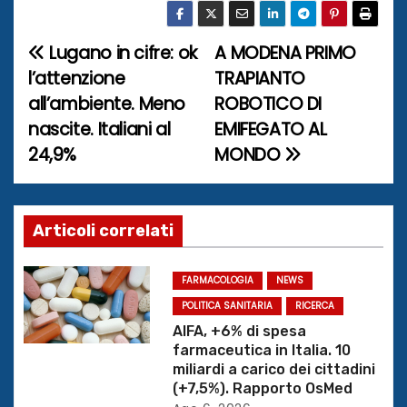
Lugano in cifre: ok
A MODENA PRIMO
N
l’attenzione
TRAPIANTO
a
all’ambiente. Meno
ROBOTICO DI
nascite. Italiani al
EMIFEGATO AL
v
24,9%
MONDO
i
g
Articoli correlati
a
z
FARMACOLOGIA
NEWS
POLITICA SANITARIA
RICERCA
i
AIFA, +6% di spesa
farmaceutica in Italia. 10
o
miliardi a carico dei cittadini
(+7,5%). Rapporto OsMed
n