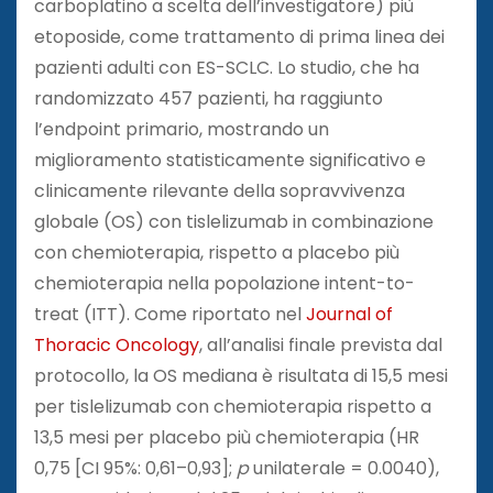
carboplatino a scelta dell’investigatore) più
etoposide, come trattamento di prima linea dei
pazienti adulti con ES-SCLC. Lo studio, che ha
randomizzato 457 pazienti, ha raggiunto
l’endpoint primario, mostrando un
miglioramento statisticamente significativo e
clinicamente rilevante della sopravvivenza
globale (OS) con tislelizumab in combinazione
con chemioterapia, rispetto a placebo più
chemioterapia nella popolazione intent-to-
treat (ITT). Come riportato nel
Journal of
Thoracic Oncology
, all’analisi finale prevista dal
protocollo, la OS mediana è risultata di 15,5 mesi
per tislelizumab con chemioterapia rispetto a
13,5 mesi per placebo più chemioterapia (HR
0,75 [CI 95%: 0,61–0,93];
p
unilaterale = 0.0040),