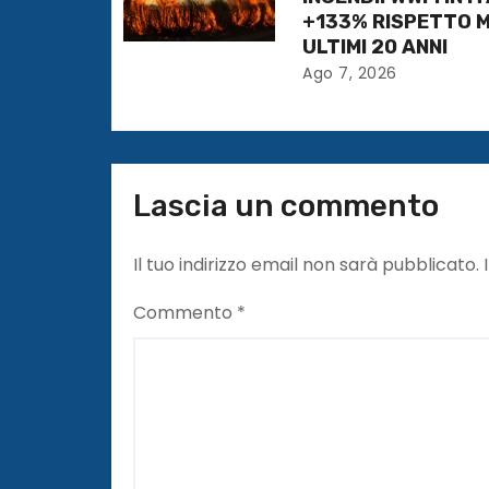
+133% RISPETTO 
r
ULTIMI 20 ANNI
Ago 7, 2026
t
i
c
Lascia un commento
o
l
Il tuo indirizzo email non sarà pubblicato.
i
Commento
*