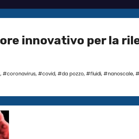
ore innovativo per la ri
r
,
#coronavirus
,
#covid
,
#da pozzo
,
#fluidi
,
#nanoscale
,
#