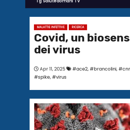
Tg Salutedomani TV
MALATTIE INFETTIVE
RICERCA
Covid, un biosens
dei virus
Apr 11, 2025
#ace2
,
#brancolini
,
#cn
#spike
,
#virus