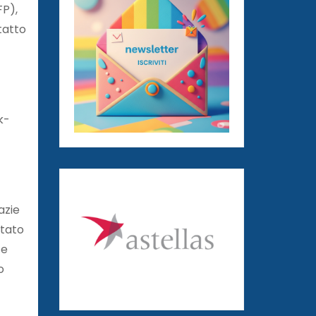
FP),
tatto
k-
azie
stato
 e
o