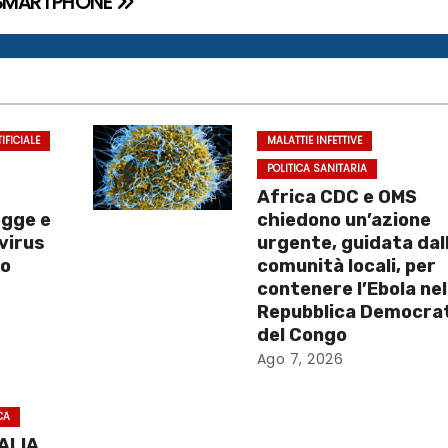
SMARTPHONE
IFICIALE
MALATTIE INFETTIVE
POLITICA SANITARIA
Africa CDC e OMS
egge e
chiedono un’azione
 virus
urgente, guidata dal
no
comunità locali, per
contenere l’Ebola nel
Repubblica Democra
del Congo
Ago 7, 2026
CA
TALIA