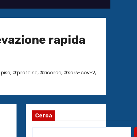
levazione rapida
pisa
,
#proteine
,
#ricerca
,
#sars-cov-2
,
Cerca