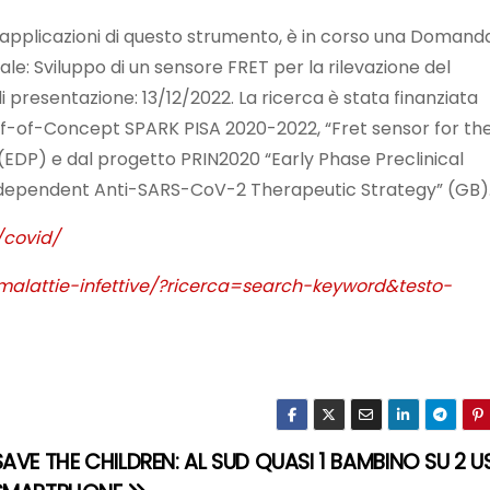
li applicazioni di questo strumento, è in corso una Domanda
le: Sviluppo di un sensore FRET per la rilevazione del
 presentazione: 13/12/2022. La ricerca è stata finanziata
oof-of-Concept SPARK PISA 2020-2022, “Fret sensor for th
EDP) e dal progetto PRIN2020 “Early Phase Preclinical
ependent Anti-SARS-CoV-2 Therapeutic Strategy” (GB)
/covid/
alattie-infettive/?ricerca=search-keyword&testo-
SAVE THE CHILDREN: AL SUD QUASI 1 BAMBINO SU 2 U