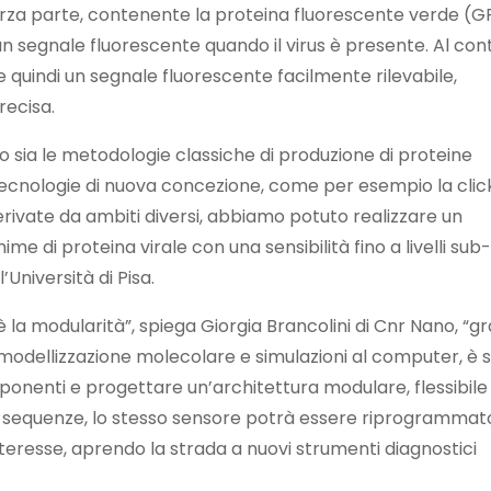
terza parte, contenente la proteina fluorescente verde (G
 segnale fluorescente quando il virus è presente. Al con
e quindi un segnale fluorescente facilmente rilevabile,
recisa.
do sia le metodologie classiche di produzione di proteine
tecnologie di nuova concezione, come per esempio la clic
rivate da ambiti diversi, abbiamo potuto realizzare un
e di proteina virale con una sensibilità fino a livelli sub-
Università di Pisa.
è la modularità”, spiega Giorgia Brancolini di Cnr Nano, “gr
 modellizzazione molecolare e simulazioni al computer, è 
ponenti e progettare un’architettura modulare, flessibile
 sequenze, lo stesso sensore potrà essere riprogrammat
nteresse, aprendo la strada a nuovi strumenti diagnostici