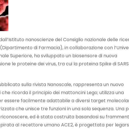
all’Istituto nanoscienze del Consiglio nazionale delle ric
a (Dipartimento di Farmacia), in collaborazione con l’Unive
male Superiore, ha sviluppato un biosensore di nuova
one le proteine dei virus, tra cui la proteina Spike di SAR
 pubblicato sulla rivista Nanoscale, rappresenta un nuovo
che ricorda il principio dei mattoncini Lego; utilizza una
r essere facilmente adattabile a diversi target molecolari.
izzata che unisce tre funzioni in una sola sequenza. Una 
a riconoscere, ed è stata costruita basandosi su framment
ispirata al recettore umano ACE2, è progettata per legarsi