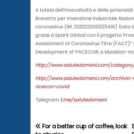
A tutela dell’innovatività e delle potenzia
Brevetto per invenzione industriale Naziona
coronavirus (Rif. 102022000025416) Data di
grazie a Spark Global con il progetto Pr
Assessment of Coronavirus Titre (FACT)” (
Development of PACECOR, a Mutation-Ind
http://www.salutedomani.com/category
http://www.salutedomani.com/archivio-m
ricerca=covid
Telegram:
t.me/salutedomani
For a better cup of coffee, look
N