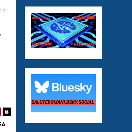
 di
e
.
SA