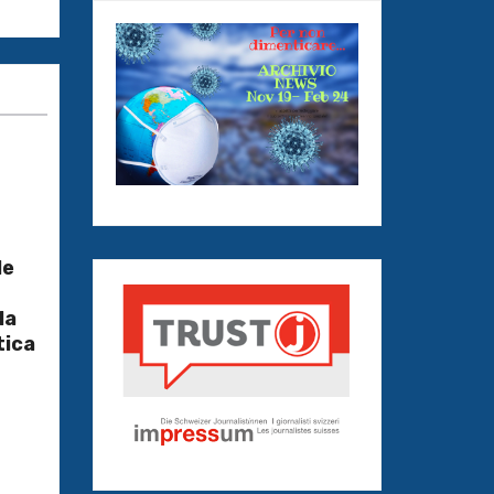
le
la
tica