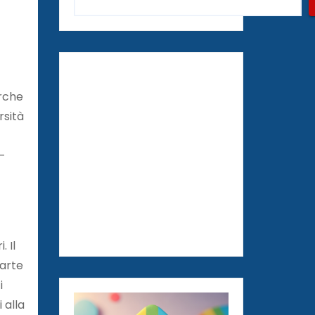
erche
rsità
S-
 Il
parte
i
 alla