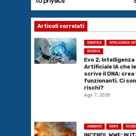
to physics
a
v
Articoli correlati
i
g
GENETICA
INTELLIGENZA ART
RICERCA
a
Evo 2, Intelligenza
Artificiale IA che l
z
scrive il DNA: crea
funzionanti. Ci so
i
rischi?
o
Ago 7, 2026
n
e
AMBIENTE
NEWS
RICER
a
INCENDI. WWF: IN I