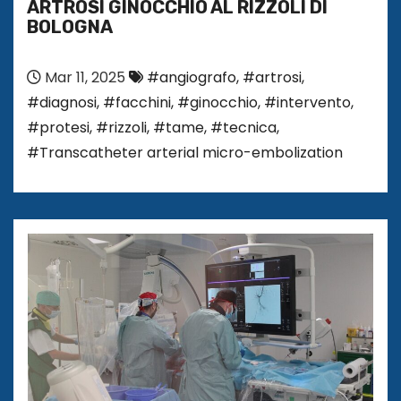
ARTROSI GINOCCHIO AL RIZZOLI DI
BOLOGNA
Mar 11, 2025
#angiografo
,
#artrosi
,
#diagnosi
,
#facchini
,
#ginocchio
,
#intervento
,
#protesi
,
#rizzoli
,
#tame
,
#tecnica
,
#Transcatheter arterial micro-embolization