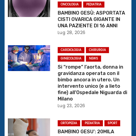
ONCOLOGIA
PEDIATRIA
i
BAMBINO GESÙ: ASPORTATA
CISTI OVARICA GIGANTE IN
o
UNA PAZIENTE DI 16 ANNI
Lug 28, 2026
n
e
CARDIOLOGIA
CHIRURGIA
GINECOLOGIA
NEWS
a
Si “rompe” l’aorta, donna in
r
gravidanza operata con il
bimbo ancora in utero. Un
t
intervento unico (e a lieto
fine) all’Ospedale Niguarda di
i
Milano
Lug 23, 2026
c
o
ORTOPEDIA
PEDIATRIA
SPORT
BAMBINO GESU’: 20MILA