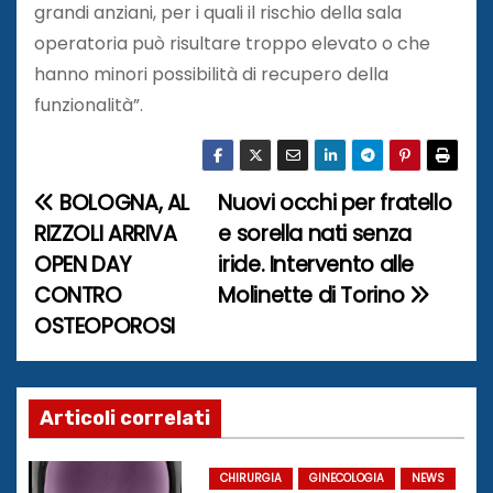
grandi anziani, per i quali il rischio della sala
operatoria può risultare troppo elevato o che
hanno minori possibilità di recupero della
funzionalità”.
BOLOGNA, AL
Nuovi occhi per fratello
N
RIZZOLI ARRIVA
e sorella nati senza
a
OPEN DAY
iride. Intervento alle
CONTRO
Molinette di Torino
v
OSTEOPOROSI
i
g
Articoli correlati
a
z
CHIRURGIA
GINECOLOGIA
NEWS