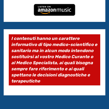
I contenuti hanno un carattere
informativo di tipo medico-scientifico e
sanitario ma in alcun modo intendono
sostituirsi al vostro Medico Curante o
al Medico Specialista, ai quali bisogna
sempre fare riferimento e ai quali
spettano le decisioni diagnostiche e
terapeutiche