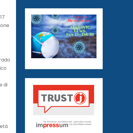
 17
ione
grado
ico
e di
ietà