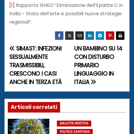
[1]
Rapporto ISHEO “Eliminazione dell’Epatite C in
Italia – Stato dell’arte e possibili nuove strategie
regionali”.
SIMAST: INFEZIONI
UN BAMBINO SU 14
N
SESSUALMENTE
CON DISTURBO
a
TRASMISSIBILI,
PRIMARIO
CRESCONO I CASI
LINGUAGGIO IN
v
ANCHE IN TERZA ETÀ
ITALIA
i
g
Articoli correlati
a
z
MALATTIE INFETTIVE
POLITICA SANITARIA