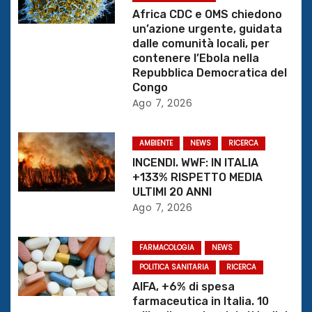
i
Africa CDC e OMS chiedono
un’azione urgente, guidata
o
dalle comunità locali, per
contenere l’Ebola nella
n
Repubblica Democratica del
Congo
e
Ago 7, 2026
a
AMBIENTE
NEWS
RICERCA
r
INCENDI. WWF: IN ITALIA
+133% RISPETTO MEDIA
t
ULTIMI 20 ANNI
Ago 7, 2026
i
c
FARMACOLOGIA
NEWS
o
POLITICA SANITARIA
RICERCA
AIFA, +6% di spesa
l
farmaceutica in Italia. 10