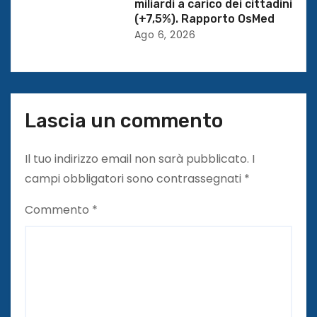
miliardi a carico dei cittadini
i
(+7,5%). Rapporto OsMed
Ago 6, 2026
Lascia un commento
Il tuo indirizzo email non sarà pubblicato.
I
campi obbligatori sono contrassegnati
*
Commento
*