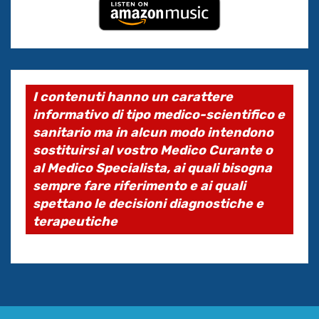
I contenuti hanno un carattere
informativo di tipo medico-scientifico e
sanitario ma in alcun modo intendono
sostituirsi al vostro Medico Curante o
al Medico Specialista, ai quali bisogna
sempre fare riferimento e ai quali
spettano le decisioni diagnostiche e
terapeutiche