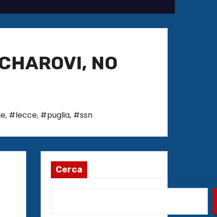
CHAROVI, NO
le
,
#lecce
,
#puglia
,
#ssn
Cerca