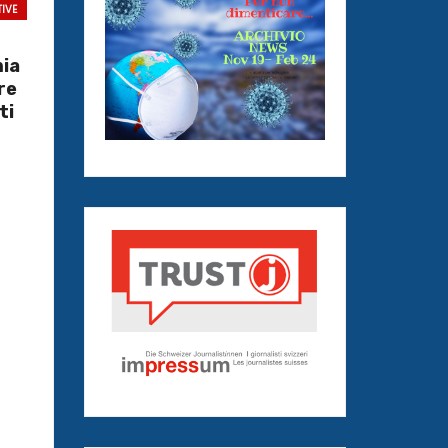
TIVE
mia
re
ti