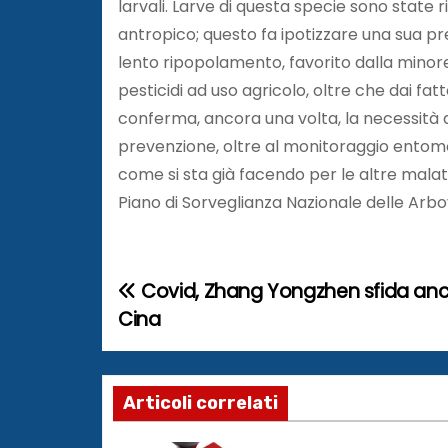
larvali. Larve di questa specie sono state 
antropico; questo fa ipotizzare una sua pr
lento ripopolamento, favorito dalla minore
pesticidi ad uso agricolo, oltre che dai fat
conferma, ancora una volta, la necessità d
prevenzione, oltre al monitoraggio entomol
come si sta già facendo per le altre malatt
Piano di Sorveglianza Nazionale delle Arbov
Covid, Zhang Yongzhen sfida anc
N
Cina
a
v
Articoli correlati
i