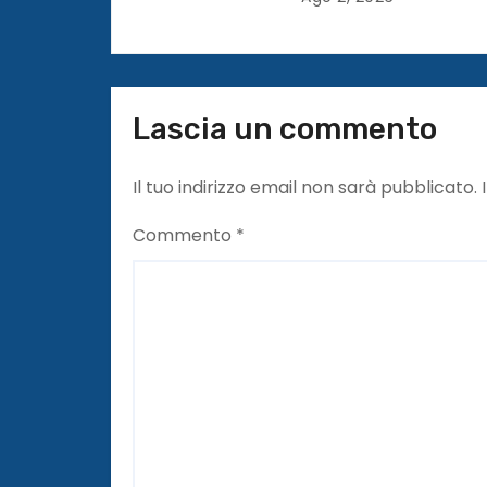
c
o
l
Lascia un commento
i
Il tuo indirizzo email non sarà pubblicato.
Commento
*