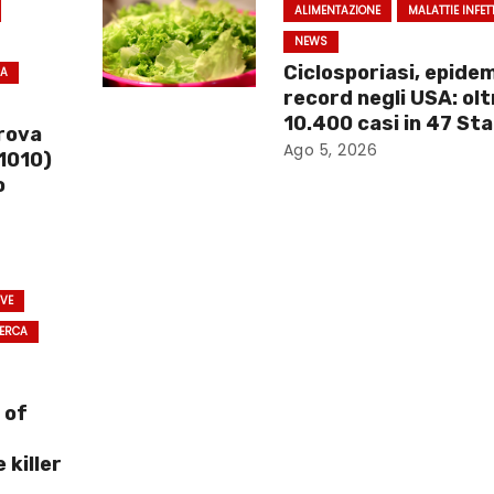
ALIMENTAZIONE
MALATTIE INFET
NEWS
Ciclosporiasi, epide
CA
record negli USA: olt
10.400 casi in 47 Sta
prova
Ago 5, 2026
1010)
o
IVE
CERCA
r
d
 of
 killer