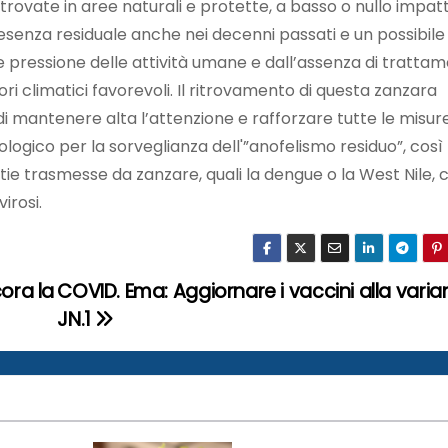
ritrovate in aree naturali e protette, a basso o nullo impat
esenza residuale anche nei decenni passati e un possibile
 pressione delle attività umane e dall’assenza di trattam
tori climatici favorevoli. Il ritrovamento di questa zanzara
i mantenere alta l’attenzione e rafforzare tutte le misure
ogico per la sorveglianza dell'”anofelismo residuo”, così
ie trasmesse da zanzare, quali la dengue o la West Nile, c
irosi.
ora la
COVID. Ema: Aggiornare i vaccini alla varia
JN.1