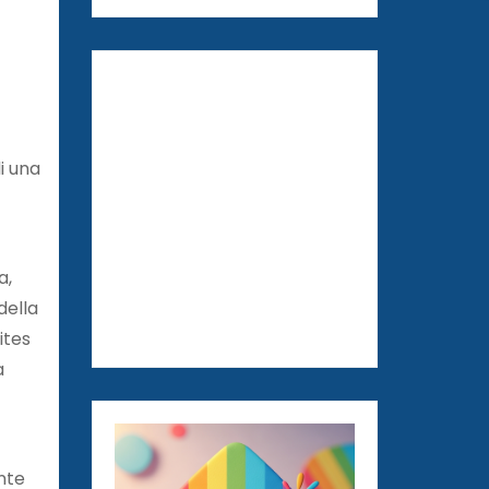
di una
a,
della
ites
a
nte