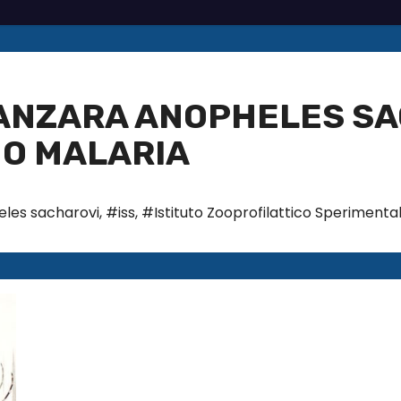
ZANZARA ANOPHELES SA
O MALARIA
les sacharovi
,
#iss
,
#Istituto Zooprofilattico Sperimenta