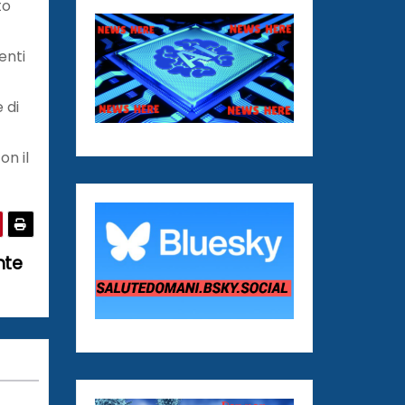
to
enti
 di
on il
nte