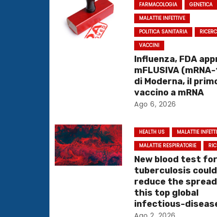
g
FARMACOLOGIA
GENETICA
MALATTIE INFETTIVE
a
POLITICA SANITARIA
RICER
z
VACCINI
Influenza, FDA ap
i
mFLUSIVA (mRNA-
di Moderna, il prim
o
vaccino a mRNA
Ago 6, 2026
n
e
HEALTH US
MALATTIE INFETT
MALATTIE RESPIRATORIE
RI
a
New blood test fo
r
tuberculosis coul
reduce the spread
t
this top global
infectious-disease
i
Ago 2, 2026