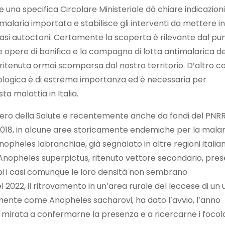
e una specifica Circolare Ministeriale dà chiare indicazion
malaria importata e stabilisce gli interventi da mettere in
 casi autoctoni. Certamente la scoperta è rilevante dal pun
le opere di bonifica e la campagna di lotta antimalarica de
tenuta ormai scomparsa dal nostro territorio. D’altro ca
logica è di estrema importanza ed è necessaria per
ta malattia in Italia.
istero della Salute e recentemente anche da fondi del PNRR
l 2018, in alcune aree storicamente endemiche per la malar
nopheles labranchiae, già segnalato in altre regioni italia
Anopheles superpictus, ritenuto vettore secondario, pre
ambi i casi comunque le loro densità non sembrano
l 2022, il ritrovamento in un’area rurale del leccese di un 
mente come Anopheles sacharovi, ha dato l’avvio, l’anno
mirata a confermarne la presenza e a ricercarne i focola