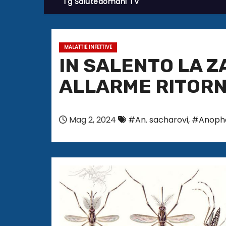
Tg Salutedomani TV
MALATTIE INFETTIVE
IN SALENTO LA 
ALLARME RITORN
Mag 2, 2024
#An. sacharovi
,
#Anophe