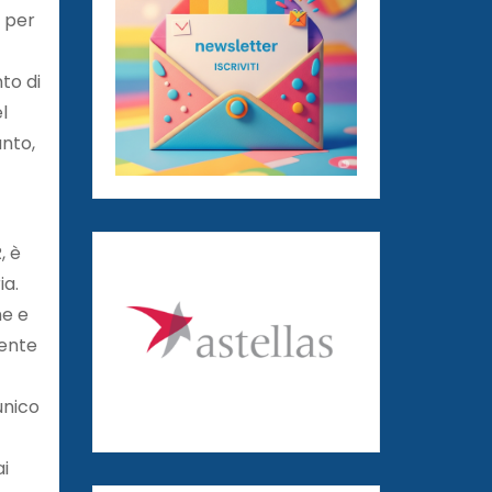
i per
to di
l
nto,
, è
ia.
ne e
sente
unico
i