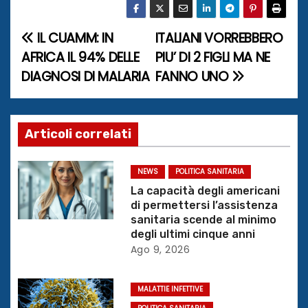
IL CUAMM: IN
ITALIANI VORREBBERO
N
AFRICA IL 94% DELLE
PIU’ DI 2 FIGLI MA NE
a
DIAGNOSI DI MALARIA
FANNO UNO
v
i
Articoli correlati
g
NEWS
POLITICA SANITARIA
a
La capacità degli americani
di permettersi l’assistenza
z
sanitaria scende al minimo
degli ultimi cinque anni
i
Ago 9, 2026
o
MALATTIE INFETTIVE
n