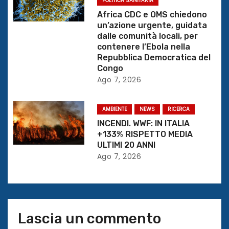
POLITICA SANITARIA
e
Africa CDC e OMS chiedono
un’azione urgente, guidata
a
dalle comunità locali, per
contenere l’Ebola nella
r
Repubblica Democratica del
Congo
t
Ago 7, 2026
i
AMBIENTE
NEWS
RICERCA
c
INCENDI. WWF: IN ITALIA
+133% RISPETTO MEDIA
o
ULTIMI 20 ANNI
Ago 7, 2026
l
i
Lascia un commento