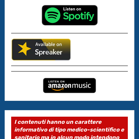
I contenuti hanno un carattere
informativo di tipo medico-scientifico e
sanitario ma in alcun modo intendono