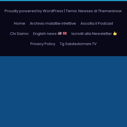
Proudly powered by WordPress
|
Tema: Newses di
Themeansar
.
Home
Archivio malattie infettive
Ascolta il Podcast
Chi Siamo
English news
Iscriviti alla Newsletter
Privacy Policy
Tg Salutedomani TV