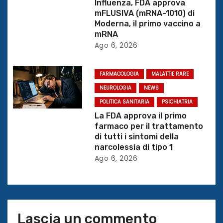
Influenza, FDA approva
mFLUSIVA (mRNA-1010) di
i
Moderna, il primo vaccino a
mRNA
c
Ago 6, 2026
o
FARMACOLOGIA
MALATTIE RARE
l
NEUROLOGIA
NEWS
i
POLITICA SANITARIA
PSICHIATRIA
La FDA approva il primo
farmaco per il trattamento
di tutti i sintomi della
narcolessia di tipo 1
Ago 6, 2026
Lascia un commento