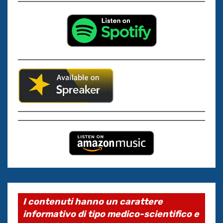
I contenuti hanno un carattere
informativo di tipo medico-scientifico e