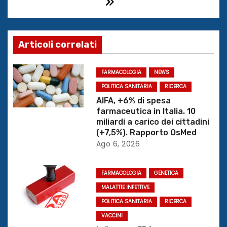
i
g
Articoli correlati
a
z
FARMACOLOGIA
NEWS
POLITICA SANITARIA
RICERCA
i
AIFA, +6% di spesa
farmaceutica in Italia. 10
o
miliardi a carico dei cittadini
(+7,5%). Rapporto OsMed
n
Ago 6, 2026
e
FARMACOLOGIA
GENETICA
a
MALATTIE INFETTIVE
r
POLITICA SANITARIA
RICERCA
VACCINI
t