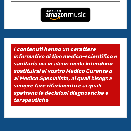
I contenuti hanno un carattere
informativo di tipo medico-scientifico e
sanitario ma in alcun modo intendono
sostituirsi al vostro Medico Curante o
al Medico Specialista, ai quali bisogna
sempre fare riferimento e ai quali
spettano le decisioni diagnostiche e
terapeutiche