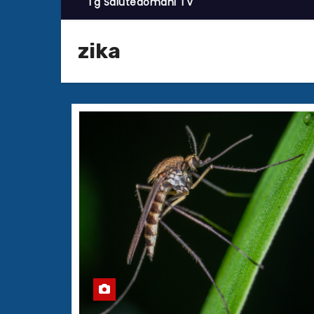
Tg Salutedomani TV
zika